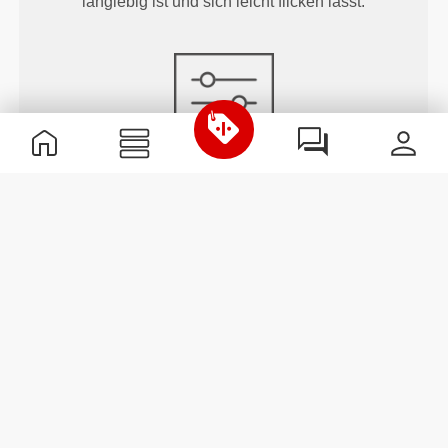
langlebig ist und sich leicht flicken lässt.
ANPASSBAR
Klettflächen für das Anbringen von Abzeichen,
Patches oder Emblemen deiner Wahl.
ANPASSBAR