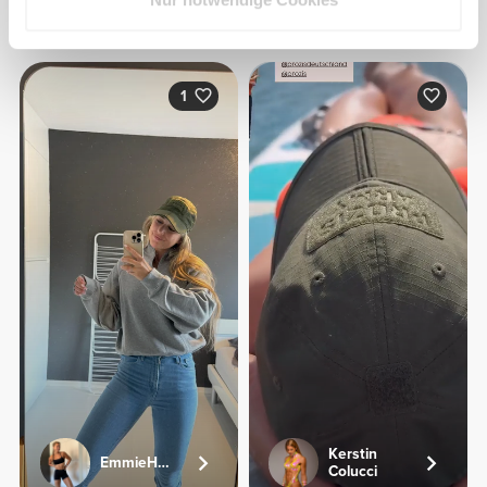
Alles
Aus unserer Community
ansehen
1
Kerstin
EmmieHeartsFood
Colucci