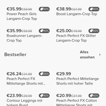
€35.99
€38.99
€59.99
40%
€64.99
40%
Power Peach Girls
Boost Langarm-Crop Top
Langarm-Crop Top
€35.99
€25.00
€59.99
40%
€49.99
50%
Roadrunner Langarm-
Peach Perfect FX Glitter
Crop Top
Langarm-Crop Top
Alles
Bestseller
ansehen
€26.24
€29.99
€34.99
25%
Peach Perfect FX
Peach Perfect Mittellange
Mittellange Shorts mit
Shorts mit hoher Taille
normaler Taille
€23.99
€20.99
€39.99
40%
€34.99
40%
Contour Leggings mit
Peach Perfect FX Cotton
hohem Bund
Mittellange Shorts mit