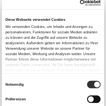
Diese Webseite verwendet Cookies
Wir verwenden Cookies, um Inhalte und Anzeigen zu
personalisieren, Funktionen für soziale Medien anbieten
zu können und die Zugriffe auf unsere Website zu
Info und Pflegehinweise
analysieren. Außerdem geben wir Informationen zu Ihrer
Verwendung unserer Website an unsere Partner für
soziale Medien, Werbung und Analysen weiter. Unsere
Gesamtbewertungen
Partner führen diese Informationen möglicherweise mit
4.9
weiteren Daten zusammen, die Sie ihnen bereitgestellt
(21 Bewertungen)
haben oder die sie im Rahmen Ihrer Nutzung der Dienste
gesammelt haben.
Einwilligungsauswahl
Alles
Aus unserer Community
Notwendig
ansehen
Präferenzen
4