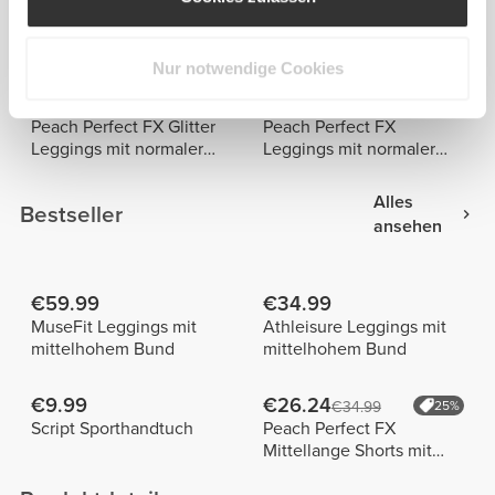
€23.99
€29.99
€39.99
40%
€49.99
40%
Roadrunner Leggings mit
Peach Perfect Pocket
mittlerer Taille
Leggings mit mittlerer
Taille
Nur notwendige Cookies
€59.99
€35.99
€59.99
40%
Peach Perfect FX Glitter
Peach Perfect FX
Leggings mit normaler
Leggings mit normaler
Taille
Taille
Alles
Bestseller
ansehen
€59.99
€34.99
MuseFit Leggings mit
Athleisure Leggings mit
mittelhohem Bund
mittelhohem Bund
€9.99
€26.24
€34.99
25%
Script Sporthandtuch
Peach Perfect FX
Mittellange Shorts mit
normaler Taille