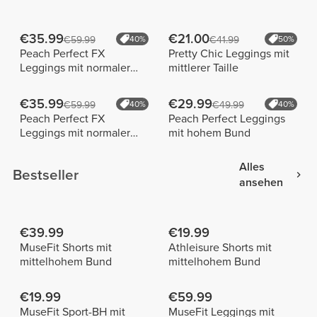
€35.99
€21.00
€59.99
40%
€41.99
50%
Peach Perfect FX
Pretty Chic Leggings mit
Leggings mit normaler
mittlerer Taille
Taille
€35.99
€29.99
€59.99
40%
€49.99
40%
Peach Perfect FX
Peach Perfect Leggings
Leggings mit normaler
mit hohem Bund
Taille
Alles
Bestseller
ansehen
€39.99
€19.99
MuseFit Shorts mit
Athleisure Shorts mit
mittelhohem Bund
mittelhohem Bund
€19.99
€59.99
MuseFit Sport-BH mit
MuseFit Leggings mit