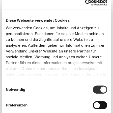
PoliStretch© hält dich trocken und kühl und bietet
viel Bewegungsfreiheit.
Diese Webseite verwendet Cookies
Wir verwenden Cookies, um Inhalte und Anzeigen zu
personalisieren, Funktionen für soziale Medien anbieten
UNSER ETIKETT IST DEIN
zu können und die Zugriffe auf unsere Website zu
KOMFORT.
analysieren. Außerdem geben wir Informationen zu Ihrer
Verwendung unserer Website an unsere Partner für
soziale Medien, Werbung und Analysen weiter. Unsere
Partner führen diese Informationen möglicherweise mit
weiteren Daten zusammen, die Sie ihnen bereitgestellt
haben oder die sie im Rahmen Ihrer Nutzung der Dienste
gesammelt haben.
Einwilligungsauswahl
Ohne eingenähtes Etikett
Notwendig
Unsere Kleidung steht für Komfort. Unsere
Herangehensweise hinterlässt einen wichtigen
Präferenzen
Eindruck auf unsere Kleidung: auf die nahtlose
Freiheit! Ohne eingenähtes Etikett wird das Tragen