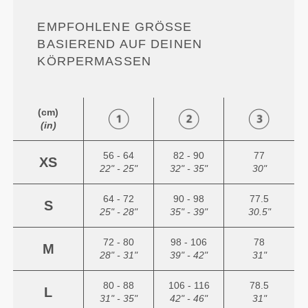
EMPFOHLENE GRÖSSE B
ASIEREND AUF DEINEN K
ÖRPERMASSEN
(cm)
(in)
56 - 64
82 - 90
77
XS
22" - 25"
32" - 35"
30"
64 - 72
90 - 98
77.5
S
25" - 28"
35" - 39"
30.5"
72 - 80
98 - 106
78
M
28" - 31"
39" - 42"
31"
80 - 88
106 - 116
78.5
L
31" - 35"
42" - 46"
31"