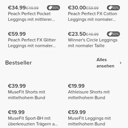
€34.99
€30.00
€49.99
30%
€59.99
50%
Peach Perfect Pocket
Peach Perfect FX Cotton
Leggings mit mittlerer
Leggings mit normaler
Taille
Taille
€59.99
€23.50
€46.99
50%
Peach Perfect FX Glitter
Winner's Circle Leggings
Leggings mit normaler
mit normaler Taille
Taille
Alles
Bestseller
ansehen
€39.99
€19.99
MuseFit Shorts mit
Athleisure Shorts mit
mittelhohem Bund
mittelhohem Bund
€19.99
€59.99
MuseFit Sport-BH mit
MuseFit Leggings mit
überkreuzten Trägern am
mittelhohem Bund