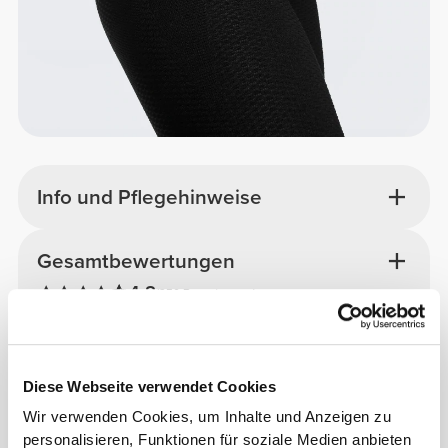
Info und Pflegehinweise
Gesamtbewertungen
4.8
(250 Bewertungen)
Alles
Aus unserer Community
ansehen
Diese Webseite verwendet Cookies
Wir verwenden Cookies, um Inhalte und Anzeigen zu
personalisieren, Funktionen für soziale Medien anbieten
1