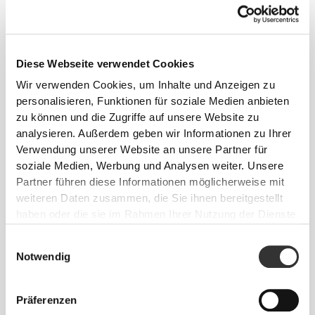
Diese Webseite verwendet Cookies
Wir verwenden Cookies, um Inhalte und Anzeigen zu
personalisieren, Funktionen für soziale Medien anbieten
zu können und die Zugriffe auf unsere Website zu
analysieren. Außerdem geben wir Informationen zu Ihrer
Info und Pflegehinweise
Verwendung unserer Website an unsere Partner für
soziale Medien, Werbung und Analysen weiter. Unsere
Gesamtbewertungen
Partner führen diese Informationen möglicherweise mit
weiteren Daten zusammen, die Sie ihnen bereitgestellt
5
(5 Bewertungen)
haben oder die sie im Rahmen Ihrer Nutzung der Dienste
gesammelt haben.
Einwilligungsauswahl
Alles
Aus unserer Community
Notwendig
ansehen
Präferenzen