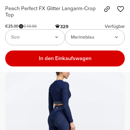
Peach Perfect FX Glitter Langarm-Crop
Top
Verfügbar
€25.00
€49.99
329
Size
Marineblau
In den Einkaufswagen