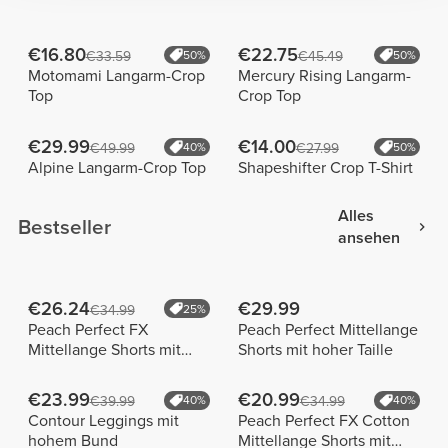
€16.80
€22.75
€33.59
50%
€45.49
50%
Motomami Langarm-Crop
Mercury Rising Langarm-
Top
Crop Top
€29.99
€14.00
€49.99
40%
€27.99
50%
Alpine Langarm-Crop Top
Shapeshifter Crop T-Shirt
Alles
Bestseller
ansehen
€26.24
€29.99
€34.99
25%
Peach Perfect FX
Peach Perfect Mittellange
Mittellange Shorts mit
Shorts mit hoher Taille
normaler Taille
€23.99
€20.99
€39.99
40%
€34.99
40%
Contour Leggings mit
Peach Perfect FX Cotton
hohem Bund
Mittellange Shorts mit