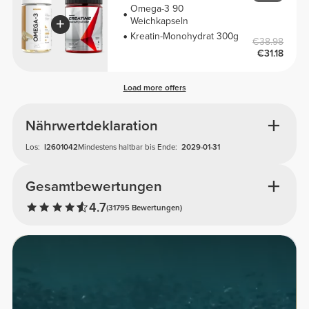
Omega-3 90
Weichkapseln
Kreatin-Monohydrat 300g
€38.98
€31.18
Load more offers
Nährwertdeklaration
Los:
I2601042
Mindestens haltbar bis Ende:
2029-01-31
Gesamtbewertungen
4.7
(31795 Bewertungen)