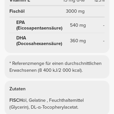
Vitamin E
15 mg α-te
125%
Fischöl
3000 mg
EPA
540 mg
-
(Eicosapentaensäure)
DHA
360 mg
-
(Docosahexaensäure)
* Referenzmenge für einen durchschnittlichen
Erwachsenen (8 400 kJ/2 000 kcal).
Zutaten
FISCH
öl, Gelatine , Feuchthaltemittel
(Glycerin), DL-α-Tocopherylacetat.