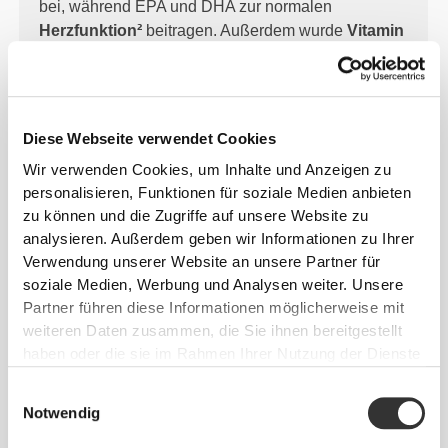
bei, während EPA und DHA zur normalen
Herzfunktion²
beitragen. Außerdem wurde
Vitamin
E
hinzugefügt, das zum
Schutz der Zellen vor
oxidativem Stress
beiträgt.
¹Die positive Wirkung wird bei einer täglichen Aufnahme
von 250 mg DHA erzielt.
Diese Webseite verwendet Cookies
²Die positive Wirkung wird bei einer täglichen Aufnahme
von 250 mg EPA und DHA erzielt.
Wir verwenden Cookies, um Inhalte und Anzeigen zu
personalisieren, Funktionen für soziale Medien anbieten
zu können und die Zugriffe auf unsere Website zu
analysieren. Außerdem geben wir Informationen zu Ihrer
Verwendung unserer Website an unsere Partner für
HÖR AUF DEINEN KÖRPER
soziale Medien, Werbung und Analysen weiter. Unsere
Es gibt
drei Hauptarten von Omega-3-Fettsäuren:
Partner führen diese Informationen möglicherweise mit
weiteren Daten zusammen, die Sie ihnen bereitgestellt
Alpha-Linolensäure
(ALA)
, die in pflanzlichen Ölen
haben oder die sie im Rahmen Ihrer Nutzung der Dienste
vorkommt, sowie Eicosapentaensäure
(EPA)
und
gesammelt haben.
Docosahexaensäure
(DHA)
, die vor allem in
Einwilligungsauswahl
marinen Ölen enthalten sind.
Notwendig
Dieses Nahrungsergänzungsmittel ist
reich an EPA