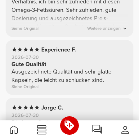
Verhältnis, ich bin sehr zufrieden mit diesen
Omega-3-Fettsäuren. Sehr zufrieden, gute
Dosierung und ausgezeichnetes Preis-
Leistungs-Verhältnis. Qualitätsprodukt, ich
Siehe Original
Weitere anzeigen
nehme es täglich und bin begeistert.
Experience F.
2026-07-30
Gute Qualität
Ausgezeichnete Qualität und sehr glatte
Kapseln, die leicht zu schlucken sind.
Siehe Original
Jorge C.
2026-07-30
Die beste Option
Ausgezeichnetes Produkt. Ich nehme es
täglich und die Kapseln lassen sich leicht