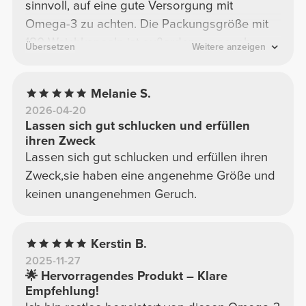
sinnvoll, auf eine gute Versorgung mit
Omega-3 zu achten. Die Packungsgröße mit
180 Weichkapseln ist außerdem angenehm,
Übersetzen
Weitere anzeigen
weil man nicht ständig nachbestellen muss.
Insgesamt ein solides Produkt, das ich wieder
Melanie S.
kaufen würde.
2026-04-20
Lassen sich gut schlucken und erfüllen
ihren Zweck
Lassen sich gut schlucken und erfüllen ihren
Zweck,sie haben eine angenehme Größe und
keinen unangenehmen Geruch.
Kerstin B.
2025-11-27
​🌟 Hervorragendes Produkt – Klare
Empfehlung!