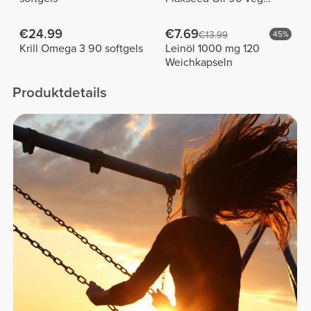
softgels
€24.99
€7.69
€13.99
45%
Krill Omega 3 90 softgels
Leinöl 1000 mg 120
Weichkapseln
Produktdetails