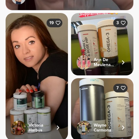
19
3
Ann De
Meulenaere
7
Victoria
Wayne
Harbus
Carmona