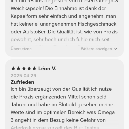
Ich bin restlos begeistert von diesen Omega-3
Weichkapseln! Die Einnahme ist dank der
Kapselform sehr einfach und angenehm; man
hat keinerlei unangenehmen Fischgeschmack
oder Aufstoßen. ​Die Qualität ist, wie von Prozis
gewohnt, sehr hoch und ich fühle mich seit
der regelmäßigen Einnahme fitter und
Übersetzen
Weitere anzeigen
energiegeladener. Das Preis-Leistungs-
Verhältnis für 90 Kapseln ist ebenfalls top. ​
Léon V.
Absolute Kaufempfehlung für jeden, der seine
2025-04-29
tägliche Omega-3-Zufuhr unkompliziert und
Zufrieden
effektiv ergänzen möchte!
Ich bin überzeugt von der Qualität ich nutze
die Prozis ergänzenden Mittel schon seid
Jahren und habe im Blutbild gesehen meine
Werte sind im optimalen Bereich was Omega
3 angeht in dem Bezug keine Gefahr von
Arteriosklerose zurzeit des Blut Testes.