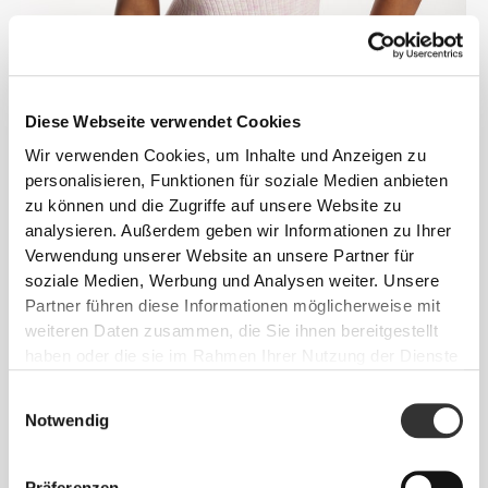
Diese Webseite verwendet Cookies
Wir verwenden Cookies, um Inhalte und Anzeigen zu
personalisieren, Funktionen für soziale Medien anbieten
zu können und die Zugriffe auf unsere Website zu
analysieren. Außerdem geben wir Informationen zu Ihrer
Verwendung unserer Website an unsere Partner für
soziale Medien, Werbung und Analysen weiter. Unsere
Partner führen diese Informationen möglicherweise mit
weiteren Daten zusammen, die Sie ihnen bereitgestellt
ENTWICKELT, UM
haben oder die sie im Rahmen Ihrer Nutzung der Dienste
SICH ZU DEHNEN
gesammelt haben.
Einwilligungsauswahl
Notwendig
Unsere Kleidung fördert Kompression und
Dehnbarkeit und ist dazu bestimmt, sich mit dir zu
bewegen.