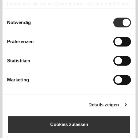
haben oder die sie im Rahmen Ihrer Nutzung der Dienste
gesammelt haben.
Einwilligungsauswahl
Fühle deinen Körper mit jeder
Notwendig
Bewegung. Diese engere Passform
betont die Silhouette deines Körpers.
Präferenzen
Statistiken
Normal
Marketing
Details zeigen
Cookies zulassen