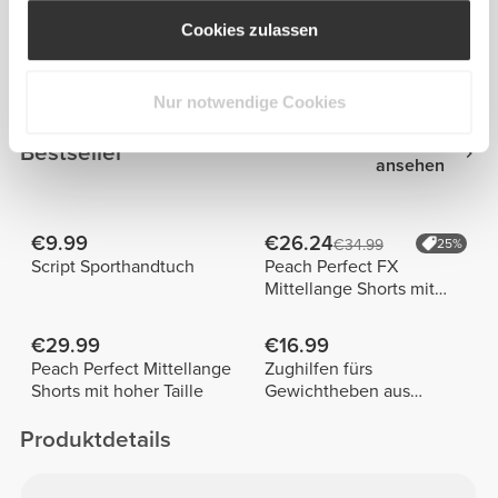
V6 Kurzer Jumpsuit
Jumpsuit Winner's Circle
Cookies zulassen
€29.99
€32.49
€49.99
40%
€49.99
35%
Contour Jumpsuit
Contour Jumpsuit
Nur notwendige Cookies
Alles
Bestseller
ansehen
€9.99
€26.24
€34.99
25%
Script Sporthandtuch
Peach Perfect FX
Mittellange Shorts mit
normaler Taille
€29.99
€16.99
Peach Perfect Mittellange
Zughilfen fürs
Shorts mit hoher Taille
Gewichtheben aus
Baumwolle x 2
Produktdetails