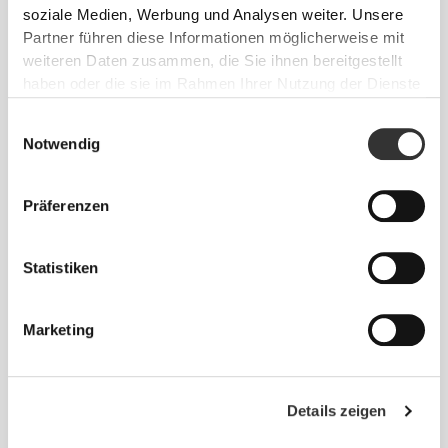
soziale Medien, Werbung und Analysen weiter. Unsere
Partner führen diese Informationen möglicherweise mit
weiteren Daten zusammen, die Sie ihnen bereitgestellt
haben oder die sie im Rahmen Ihrer Nutzung der Dienste
gesammelt haben.
Einwilligungsauswahl
Notwendig
Info und Pflegehinweise
Präferenzen
Gesamtbewertungen
Statistiken
4.9
(20 Bewertungen)
Marketing
Alles
Ähnliche Produkte
ansehen
Details zeigen
€49.99
€24.50
€48.99
50%