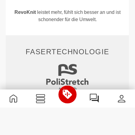
RevoKnit
leistet mehr, fühlt sich besser an und ist
schonender für die Umwelt.
FASERTECHNOLOGIE
58% Polyamid / 38% Polyester / 4% Elastan
PoliStretch© ist unsere eigene, sehr vielseitige, im
Labor entwickelte Fasertechnologie, die das richtige
Maß an Kompression mit viel Dehnbarkeit für