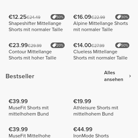
€12.25
€16.09
€24.49
50%
€22.99
30%
Shapeshifter Mittellange
Alpine Mittellange Shorts
Shorts mit normaler Taille
mit normaler Taille
€23.99
€14.00
€29.99
20%
€27.99
50%
Contour Mittellange
Clueless Mittellange
Shorts mit hoher Taille
Shorts mit normaler Taille
Alles
Bestseller
ansehen
€39.99
€19.99
MuseFit Shorts mit
Athleisure Shorts mit
mittelhohem Bund
mittelhohem Bund
€39.99
€44.99
MuseFit Mittelhohe
IronMode Shorts