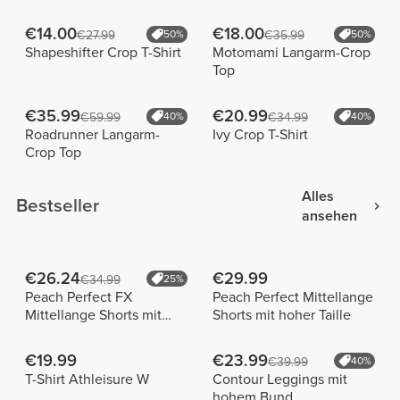
€14.00
€18.00
€27.99
50%
€35.99
50%
Shapeshifter Crop T-Shirt
Motomami Langarm-Crop
Top
€35.99
€20.99
€59.99
40%
€34.99
40%
Roadrunner Langarm-
Ivy Crop T-Shirt
Crop Top
Alles
Bestseller
ansehen
€26.24
€29.99
€34.99
25%
Peach Perfect FX
Peach Perfect Mittellange
Mittellange Shorts mit
Shorts mit hoher Taille
normaler Taille
€19.99
€23.99
€39.99
40%
T-Shirt Athleisure W
Contour Leggings mit
hohem Bund