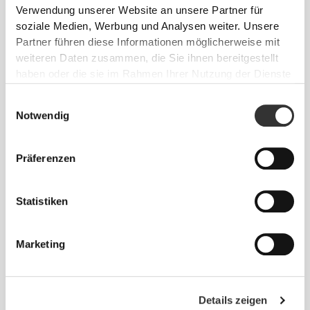
Verwendung unserer Website an unsere Partner für
soziale Medien, Werbung und Analysen weiter. Unsere
Partner führen diese Informationen möglicherweise mit
Normal
weiteren Daten zusammen, die Sie ihnen bereitgestellt
haben oder die sie im Rahmen Ihrer Nutzung der Dienste
gesammelt haben.
Einwilligungsauswahl
Notwendig
Präferenzen
Statistiken
Das Motto lautet: Sich jeden Tag frei
und bequem bewegen zu können.
Marketing
Locker
Details zeigen