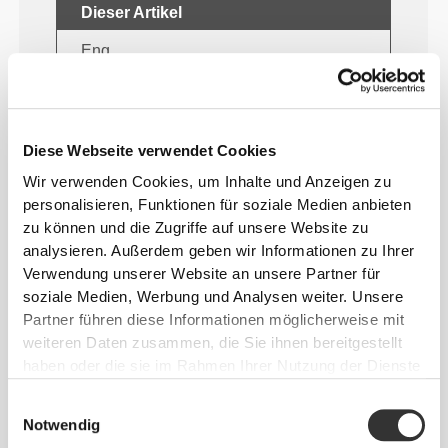
Dieser Artikel
Eng
Diese Webseite verwendet Cookies
Wir verwenden Cookies, um Inhalte und Anzeigen zu
personalisieren, Funktionen für soziale Medien anbieten
zu können und die Zugriffe auf unsere Website zu
analysieren. Außerdem geben wir Informationen zu Ihrer
Verwendung unserer Website an unsere Partner für
soziale Medien, Werbung und Analysen weiter. Unsere
Fühle deinen Körper mit jeder
Partner führen diese Informationen möglicherweise mit
Bewegung. Diese engere Passform
weiteren Daten zusammen, die Sie ihnen bereitgestellt
betont die Silhouette deines Körpers.
haben oder die sie im Rahmen Ihrer Nutzung der Dienste
gesammelt haben.
Einwilligungsauswahl
Notwendig
Normal