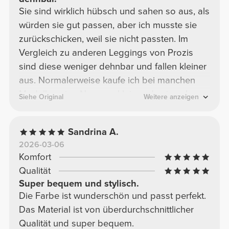
Sie sind wirklich hübsch und sahen so aus, als
würden sie gut passen, aber ich musste sie
zurückschicken, weil sie nicht passten. Im
Vergleich zu anderen Leggings von Prozis
sind diese weniger dehnbar und fallen kleiner
aus. Normalerweise kaufe ich bei manchen
Modellen eine Nummer kleiner, da sie sehr
Siehe Original
Weitere anzeigen
dehnbar sind und oft etwas zu groß ausfallen.
In diesem Fall habe ich eine Nummer kleiner
Sandrina A.
bestellt, und die Leggings reichten nicht
2026-03-06
einmal bis über mein Knie. Ich denke, wenn
Komfort
ich meine übliche Größe bestellt hätte, wären
Qualität
sie wahrscheinlich etwas zu eng gewesen.
Super bequem und stylisch.
Daher empfehle ich, die übliche Größe oder
Die Farbe ist wunderschön und passt perfekt.
sogar eine Nummer größer zu bestellen, wenn
Das Material ist von überdurchschnittlicher
man, wie ich, breitere Hüften hat. Was den
Qualität und super bequem.