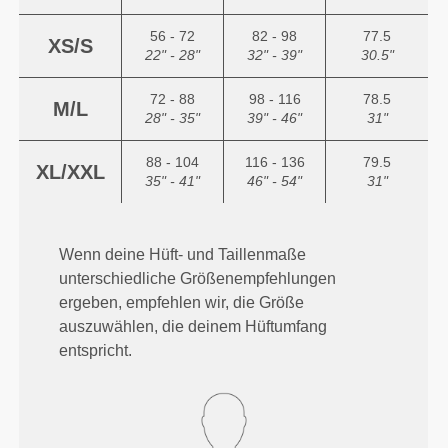
56 - 72
82 - 98
77.5
XS/S
22" - 28"
32" - 39"
30.5"
72 - 88
98 - 116
78.5
M/L
28" - 35"
39" - 46"
31"
88 - 104
116 - 136
79.5
XL/XXL
35" - 41"
46" - 54"
31"
Wenn deine Hüft- und Taillenmaße
unterschiedliche Größenempfehlungen
ergeben, empfehlen wir, die Größe
auszuwählen, die deinem Hüftumfang
entspricht.