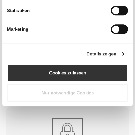
Statistiken
Alles
Bestseller
ansehen
Marketing
€16.99
€59.99
Zughilfen fürs
Weightlifting Gürtel
Details zeigen
Gewichtheben aus
Baumwolle x 2
€39.99
€29.99
Cookies zulassen
Gewichtheberhaken x 2
Comptech Kniebandagen
x 2
Nur notwendige Cookies
Produktdetails