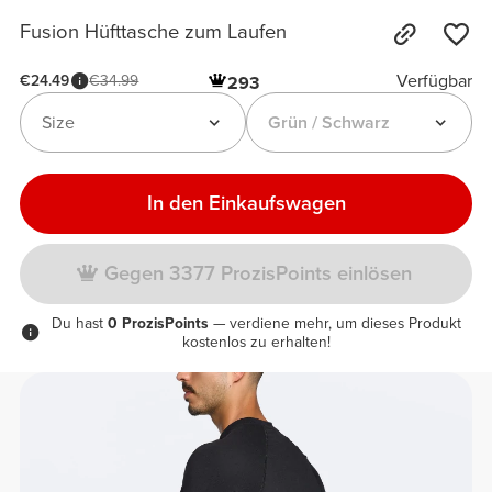
Fusion Hüfttasche zum Laufen
Verfügbar
€24.49
€34.99
293
Size
Grün / Schwarz
In den Einkaufswagen
Gegen 3377 ProzisPoints einlösen
Du hast
0 ProzisPoints
— verdiene mehr, um dieses Produkt
kostenlos zu erhalten!