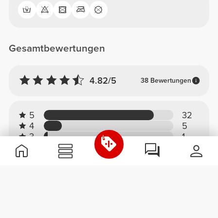
Gesamtbewertungen
4.82/5
38 Bewertungen
5
32
4
5
3
1
2
0
1
0
Komfort
4.9
Qualität
4.9