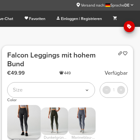
Versand nach:
Sprache
DE
ive-Chat
Favoriten
Einloggen | Registrieren
Falcon Leggings mit hohem
Bund
€49.99
Verfügbar
449
Size
1
Color
Dunkelgrün-
Marineblau-