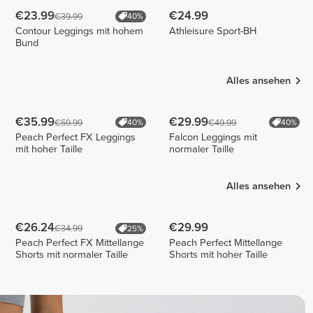
€23.99
€24.99
€39.99
40%
Contour Leggings mit hohem
Athleisure Sport-BH
Bund
Alles ansehen
€35.99
€29.99
€59.99
€49.99
40%
40%
Peach Perfect FX Leggings
Falcon Leggings mit
mit hoher Taille
normaler Taille
Alles ansehen
€26.24
€29.99
€34.99
25%
Peach Perfect FX Mittellange
Peach Perfect Mittellange
Shorts mit normaler Taille
Shorts mit hoher Taille