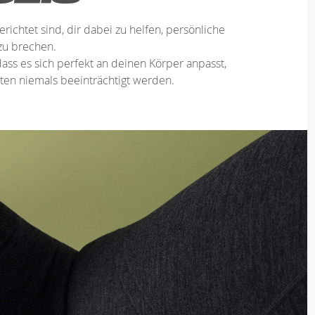
erichtet sind, dir dabei zu helfen, persönliche
zu brechen.
ass es sich perfekt an deinen Körper anpasst,
en niemals beeinträchtigt werden.