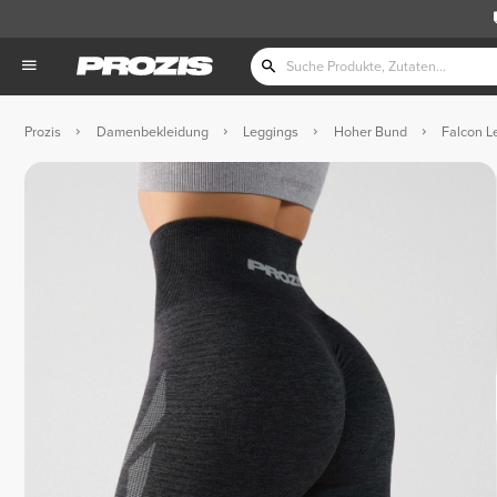
Prozis
Damenbekleidung
Leggings
Hoher Bund
Falcon L