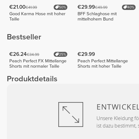
€21.00
€29.99
€41.99
€49.99
50%
40%
Good Karma Hose mit hoher
BFF Schlaghose mit
Taille
mittelhohem Bund
Bestseller
€26.24
€29.99
€34.99
25%
Peach Perfect FX Mittellange
Peach Perfect Mittellange
Shorts mit normaler Taille
Shorts mit hoher Taille
Produktdetails
ENTWICKE
Unsere Kleidung f
ist dazu bestimmt, 