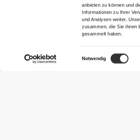
UNSER ETIKETT I
anbieten zu können und di
Informationen zu Ihrer Ve
und Analysen weiter. Unse
zusammen, die Sie ihnen b
gesammelt haben.
Einwilligungsauswahl
Notwendig
Ohne eingen
Unsere Kleidung steht für Komfort. Unsere 
Eindruck auf unsere Kleidung: auf die nahtlo
Tragen von Kleidung noch bequemer,
TIPP ZUR