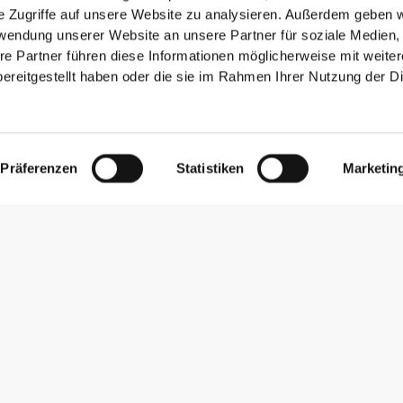
ST DEIN KOMFORT.
e Zugriffe auf unsere Website zu analysieren. Außerdem geben w
rwendung unserer Website an unsere Partner für soziale Medien
re Partner führen diese Informationen möglicherweise mit weite
ereitgestellt haben oder die sie im Rahmen Ihrer Nutzung der D
Präferenzen
Statistiken
Marketin
ähtes Etikett
Herangehensweise hinterlässt einen wichtigen
se Freiheit! Ohne eingenähtes Etikett wird das
 da es zu keinen Hautreizungen kommt.
 PASSFORM