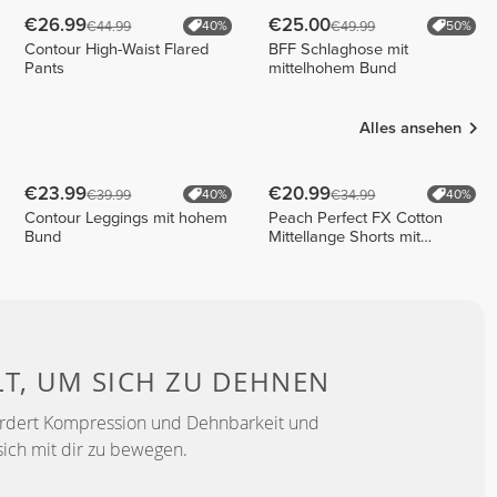
€26.99
€25.00
€44.99
€49.99
40%
50%
Contour High-Waist Flared
BFF Schlaghose mit
Pants
mittelhohem Bund
Alles ansehen
€23.99
€20.99
€39.99
€34.99
40%
40%
Contour Leggings mit hohem
Peach Perfect FX Cotton
Bund
Mittellange Shorts mit
normaler Taille
LT, UM
SICH ZU DEHNEN
ördert Kompression und Dehnbarkeit und
sich mit dir zu bewegen.