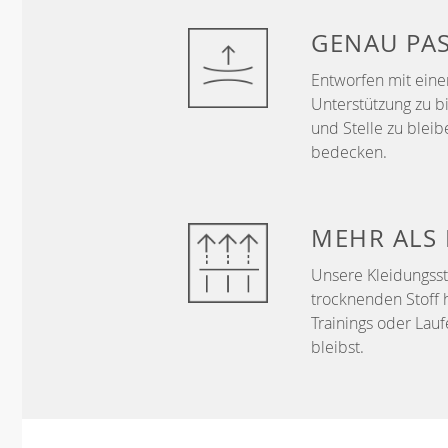
GENAU
PA
Entworfen mit ein
Unterstützung zu b
und Stelle zu bleib
bedecken.
MEHR ALS
Unsere Kleidungss
trocknenden Stoff 
Trainings oder Lau
bleibst.