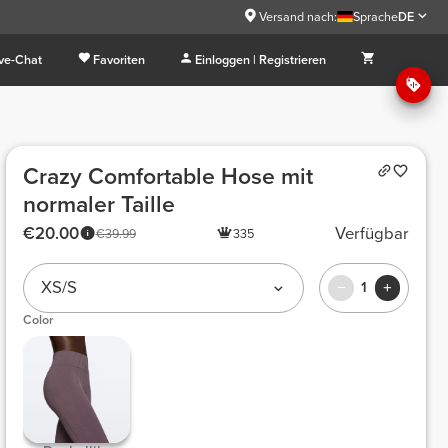
Versand nach:
Sprache
DE
ive-Chat
Favoriten
Einloggen | Registrieren
Crazy Comfortable Hose mit
normaler Taille
€20.00
Verfügbar
€39.99
335
XS/S
1
Color