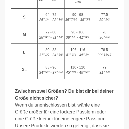
7/16
64 - 72
90 - 98
77.5
S
25"
- 28"
35"
- 38"
30"
1/4
3/8
7/16
5/8
1/2
72 - 80
98 - 106
78
M
28"
- 31"
38"
- 41"
30"
3/8
1/2
5/8
3/4
3/4
80 - 88
106 - 116
78.5
L
31"
- 34"
41"
- 45"
30"
1/2
5/8
3/4
3/4
15/16
88 - 96
116 - 126
79
XL
34"
- 37"
45"
- 49"
31"
5/8
3/4
3/4
5/8
1/8
Zwischen zwei Größen? Du bist dir bei deiner
Größe nicht sicher?
Wenn du unentschlossen bist, wähle eine
Größe größer für eine lockere Passform oder
eine Größe kleiner für eine engere Passform.
Unsere Produkte werden so gefertigt, dass sie