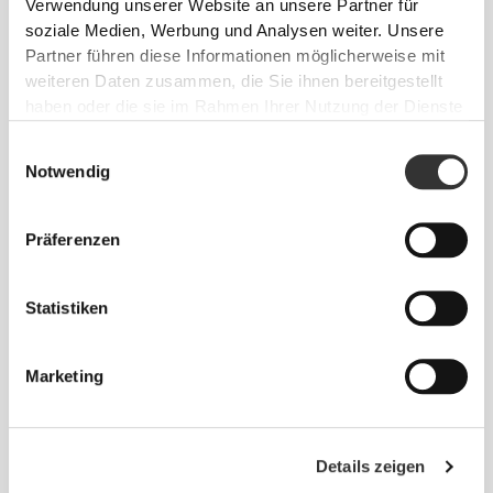
Zusammensetzung
Verwendung unserer Website an unsere Partner für
50% Polyamid
soziale Medien, Werbung und Analysen weiter. Unsere
45% Polyester
Partner führen diese Informationen möglicherweise mit
5% Elastan
weiteren Daten zusammen, die Sie ihnen bereitgestellt
Made in Portugal
haben oder die sie im Rahmen Ihrer Nutzung der Dienste
gesammelt haben.
Einwilligungsauswahl
Notwendig
Präferenzen
Größen-Guide
Statistiken
Dieser Artikel
Marketing
Details zeigen