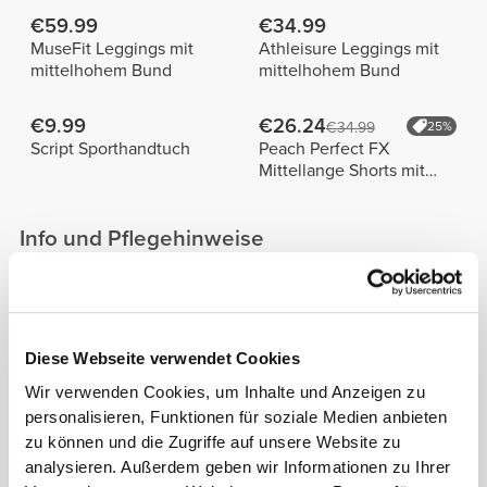
€59.99
€34.99
MuseFit Leggings mit
Athleisure Leggings mit
mittelhohem Bund
mittelhohem Bund
€9.99
€26.24
€34.99
25%
Script Sporthandtuch
Peach Perfect FX
Mittellange Shorts mit
normaler Taille
Info und Pflegehinweise
Größe des Models: 1,78 m - 5'10" | Model trägt
Größe S
Diese Webseite verwendet Cookies
Wir verwenden Cookies, um Inhalte und Anzeigen zu
Siehe Größentabelle in der Beschreibung.
personalisieren, Funktionen für soziale Medien anbieten
zu können und die Zugriffe auf unsere Website zu
analysieren. Außerdem geben wir Informationen zu Ihrer