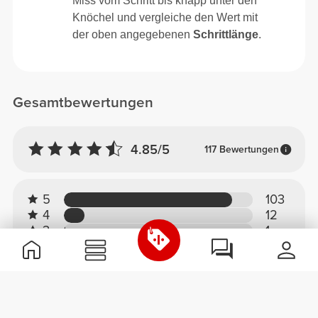
Miss vom Schritt bis knapp unter den
Knöchel und vergleiche den Wert mit
der oben angegebenen
Schrittlänge
.
Gesamtbewertungen
4.85/5
117 Bewertungen
5
103
4
12
3
1
2
0
1
1
Komfort
4.9
Qualität
4.8