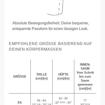
Absolute Bewegungsfreiheit. Deine bequeme,
entspannte Passform für einen lässigen Look.
EMPFOHLENE GRÖSSE BASIEREND AUF D
EINEN KÖRPERMASSEN
INNEN-
SAUM
Vom Schritt
TAILLE
HÜFTE
GRÖSSE
bis zum
(cm)/(in)
(cm)/(in)
Saum
gemessen
(cm)/(in)
82 - 90
56 - 64
77
XS
32"
- 35"
5/16
22"
- 25"
30"
1/8
1/4
5/16