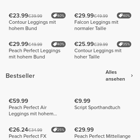
€23.99
€29.99
€39.99
40%
€49.99
40%
Contour Leggings mit
Falcon Leggings mit
hohem Bund
normaler Taille
€29.99
€25.99
€49.99
40%
€39.99
35%
Peach Perfect Leggings
Contour Leggings mit
mit hohem Bund
hoher Taille
Alles
Bestseller
ansehen
€59.99
€9.99
Peach Perfect Air
Script Sporthandtuch
Leggings mit hohem
Bund
€26.24
€29.99
€34.99
25%
Peach Perfect FX
Peach Perfect Mittellange