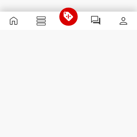
Nützliche Information
Schließe dich unserem Team an!
Werde Partner
AGB
Kundendienst
Newsletter abonnieren
Erhalte Neuigkeiten und
Angebote per E-Mail direkt in
dein Postfach.
Abonnieren
#ExceedYourself