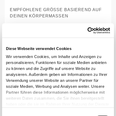
EMPFOHLENE GRÖSSE BASIEREND AUF D
EINEN KÖRPERMASSEN
INNEN-
SAUM
Vom Schritt
TAILLE
HÜFTE
GRÖSSE
bis zum
(cm)/(in)
(cm)/(in)
Diese Webseite verwendet Cookies
Saum
gemessen
Wir verwenden Cookies, um Inhalte und Anzeigen zu
(cm)/(in)
personalisieren, Funktionen für soziale Medien anbieten
zu können und die Zugriffe auf unsere Website zu
82 - 90
56 - 64
77
analysieren. Außerdem geben wir Informationen zu Ihrer
XS
32"
- 35"
5/16
22"
- 25"
30"
1/8
1/4
5/16
7/16
Verwendung unserer Website an unsere Partner für
soziale Medien, Werbung und Analysen weiter. Unsere
64 - 72
90 - 98
77.5
Partner führen diese Informationen möglicherweise mit
S
25"
- 28"
35"
- 38"
30"
1/4
3/8
7/16
5/8
1/2
weiteren Daten zusammen, die Sie ihnen bereitgestellt
haben oder die sie im Rahmen Ihrer Nutzung der Dienste
72 - 80
98 - 106
78
M
gesammelt haben.
28"
- 31"
38"
- 41"
30"
3/8
1/2
5/8
3/4
3/4
Einwilligungsauswahl