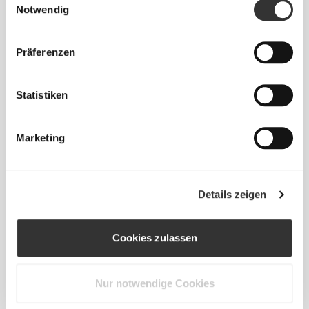
Notwendig
80 - 88
106 - 116
78.5
L
31"
- 34"
41"
- 45"
30"
1/2
5/8
3/4
3/4
15/16
Präferenzen
88 - 96
116 - 126
79
XL
34"
- 37"
45"
- 49"
31"
5/8
3/4
3/4
5/8
1/8
Statistiken
Zwischen zwei Größen? Du bist dir bei deiner
Größe nicht sicher?
Marketing
Wenn du unentschlossen bist, wähle eine
Größe größer für eine lockere Passform oder
eine Größe kleiner für eine engere Passform.
Details zeigen
Unsere Produkte werden so gefertigt, dass sie
der tatsächlichen Größe entsprechen.
Cookies zulassen
Nur notwendige Cookies