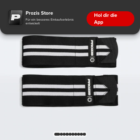
Prozis Store
Hol dir die
Für ein besseres Einkaufserlebnis
App
entwickelt