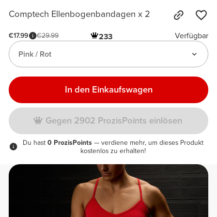
Comptech Ellenbogenbandagen x 2
Verfügbar
€17.99
€29.99
233
Pink / Rot
In den Einkaufswagen
Gegen 2902 ProzisPoints einlösen
Du hast
0 ProzisPoints
— verdiene mehr, um dieses Produkt
kostenlos zu erhalten!