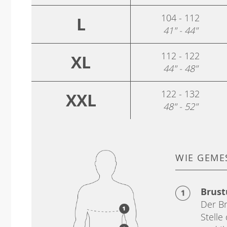
104 - 112
L
41" - 44"
112 - 122
XL
44" - 48"
122 - 132
XXL
48" - 52"
WIE GEME
Brus
Der Br
Stelle