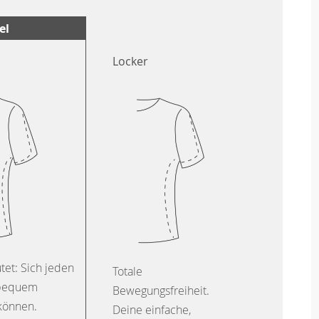
el
Locker
tet: Sich jeden
Totale
 bequem
Bewegungsfreiheit.
können.
Deine einfache,