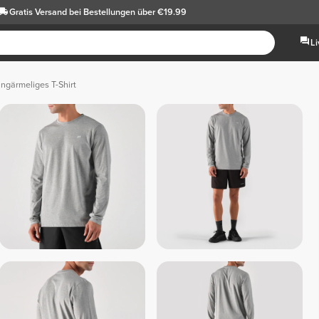
Gratis Versand
bei Bestellungen über €19.99
L
ngärmeliges T-Shirt