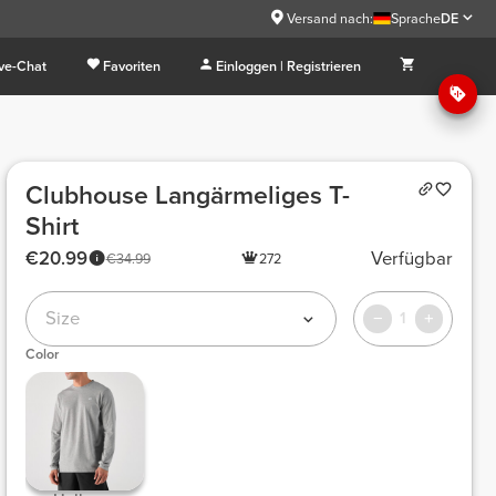
Versand nach:
Sprache
DE
ive-Chat
Favoriten
Einloggen | Registrieren
Clubhouse Langärmeliges T-
Shirt
€20.99
Verfügbar
€34.99
272
Size
1
Color