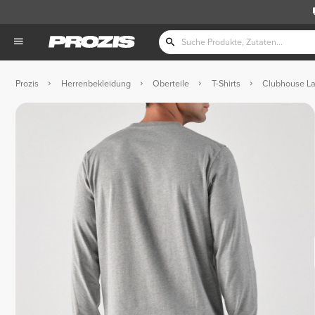
Prozis
Herrenbekleidung
Oberteile
T-Shirts
Clubhouse La