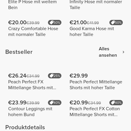
Elite P Hose mit weitem
Infinity Hose mit normaler
Bein
Taille
€20.00
€21.00
€39.99
50%
€41.99
50%
Crazy Comfortable Hose
Good Karma Hose mit
mit normaler Taille
hoher Taille
Alles
Bestseller
ansehen
€26.24
€29.99
€34.99
25%
Peach Perfect FX
Peach Perfect Mittellange
Mittellange Shorts mit
Shorts mit hoher Taille
normaler Taille
€23.99
€20.99
€39.99
40%
€34.99
40%
Contour Leggings mit
Peach Perfect FX Cotton
hohem Bund
Mittellange Shorts mit
normaler Taille
Produktdetails