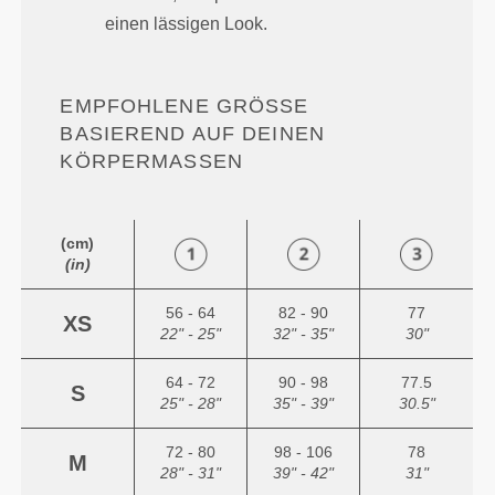
einen lässigen Look.
EMPFOHLENE GRÖSSE B
ASIEREND AUF DEINEN K
ÖRPERMASSEN
(cm)
(in)
56 - 64
82 - 90
77
XS
22" - 25"
32" - 35"
30"
64 - 72
90 - 98
77.5
S
25" - 28"
35" - 39"
30.5"
72 - 80
98 - 106
78
M
28" - 31"
39" - 42"
31"