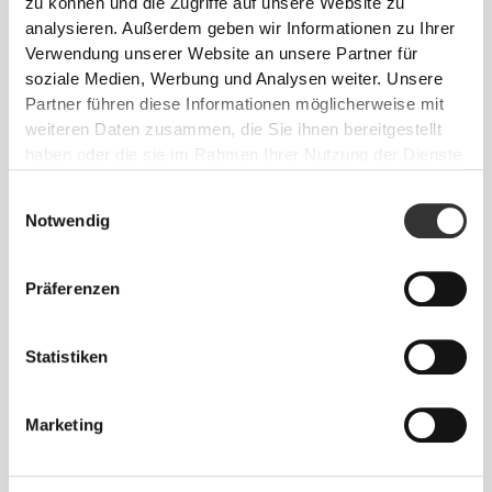
Labor entwickelte Fasertechnologie, die das richtige
zu können und die Zugriffe auf unsere Website zu
Maß an Kompression mit viel Dehnbarkeit für
analysieren. Außerdem geben wir Informationen zu Ihrer
bessere Leistung, Unterstützung und Komfort bietet.
Verwendung unserer Website an unsere Partner für
soziale Medien, Werbung und Analysen weiter. Unsere
PoliStretch© hält dich trocken und kühl und bietet
Partner führen diese Informationen möglicherweise mit
viel Bewegungsfreiheit.
weiteren Daten zusammen, die Sie ihnen bereitgestellt
haben oder die sie im Rahmen Ihrer Nutzung der Dienste
gesammelt haben.
Einwilligungsauswahl
UNSER ETIKETT IST DEIN
Notwendig
KOMFORT.
Präferenzen
Statistiken
Marketing
Ohne eingenähtes Etikett
Unsere Kleidung steht für Komfort. Unsere