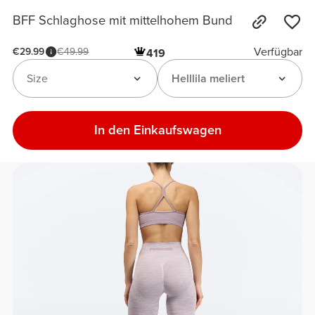
BFF Schlaghose mit mittelhohem Bund
Verfügbar
€29.99
€49.99
419
Size
Helllila meliert
In den Einkaufswagen