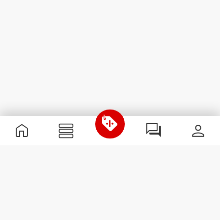
Nützliche Information
Schließe dich unserem Team an!
Werde Partner
AGB
Kundendienst