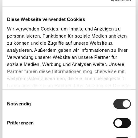
EMPFOHLENE GRÖSSE BASIEREND AUF D
Diese Webseite verwendet Cookies
EINEN KÖRPERMASSEN
Wir verwenden Cookies, um Inhalte und Anzeigen zu
personalisieren, Funktionen für soziale Medien anbieten
zu können und die Zugriffe auf unsere Website zu
INNEN-
SAUM
analysieren. Außerdem geben wir Informationen zu Ihrer
Vom Schritt
Verwendung unserer Website an unsere Partner für
TAILLE
HÜFTE
GRÖSSE
bis zum
(cm)/(in)
(cm)/(in)
soziale Medien, Werbung und Analysen weiter. Unsere
Saum
gemessen
Partner führen diese Informationen möglicherweise mit
(cm)/(in)
weiteren Daten zusammen, die Sie ihnen bereitgestellt
haben oder die sie im Rahmen Ihrer Nutzung der Dienste
82 - 90
56 - 64
77
gesammelt haben.
XS
32"
- 35"
5/16
22"
- 25"
30"
1/8
1/4
5/16
Einwilligungsauswahl
7/16
Notwendig
64 - 72
90 - 98
77.5
S
25"
- 28"
35"
- 38"
30"
1/4
3/8
7/16
5/8
1/2
Präferenzen
72 - 80
98 - 106
78
M
28"
- 31"
38"
- 41"
30"
3/8
1/2
5/8
3/4
3/4