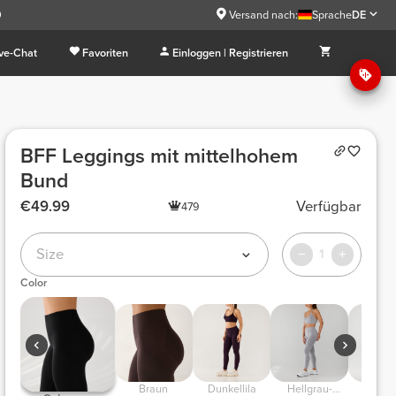
9
Versand nach:
Sprache
DE
ive-Chat
Favoriten
Einloggen | Registrieren
BFF Leggings mit mittelhohem
Bund
€49.99
Verfügbar
479
Size
1
Color
Braun
Dunkellila
Hellgrau-
Marine