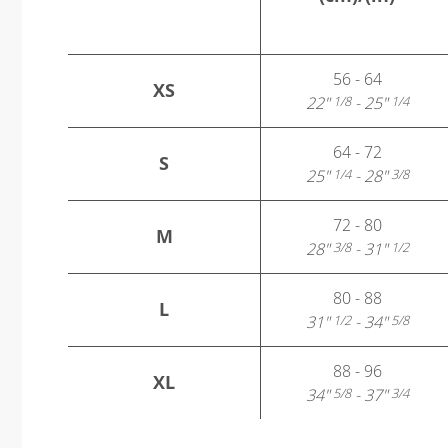
56 - 64
XS
22"
- 25"
1/8
1/4
64 - 72
S
25"
- 28"
1/4
3/8
72 - 80
M
28"
- 31"
3/8
1/2
80 - 88
L
31"
- 34"
1/2
5/8
88 - 96
XL
34"
- 37"
5/8
3/4