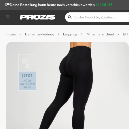
Deine Bestellung kann heute noch verschickt werden.
10
:
28
:
34
Prozis
Damenbekleidung
Leggings
Mittelhoher Bund
BFF