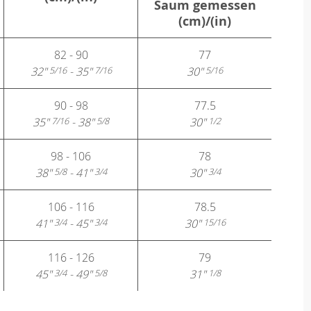
Saum gemessen
(cm)/(in)
82 - 90
77
32"
- 35"
30"
5/16
7/16
5/16
90 - 98
77.5
35"
- 38"
30"
7/16
5/8
1/2
98 - 106
78
38"
- 41"
30"
5/8
3/4
3/4
106 - 116
78.5
41"
- 45"
30"
3/4
3/4
15/16
116 - 126
79
45"
- 49"
31"
3/4
5/8
1/8