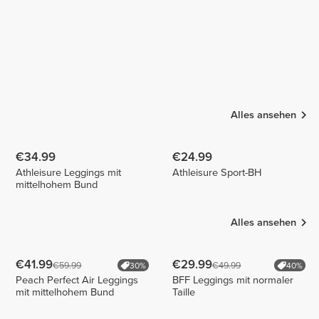
Alles ansehen
€34.99
€24.99
Athleisure Leggings mit
Athleisure Sport-BH
mittelhohem Bund
Alles ansehen
€41.99
€29.99
€59.99
€49.99
30%
40%
Peach Perfect Air Leggings
BFF Leggings mit normaler
mit mittelhohem Bund
Taille