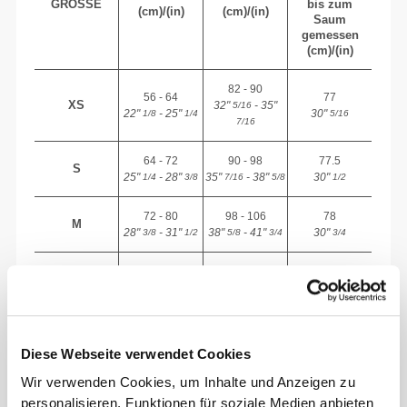
GRÖSSE
bis zum
(cm)/(in)
(cm)/(in)
Saum
gemessen
(cm)/(in)
82 - 90
56 - 64
77
XS
32"
- 35"
5/16
22"
- 25"
30"
1/8
1/4
5/16
7/16
64 - 72
90 - 98
77.5
S
25"
- 28"
35"
- 38"
30"
1/4
3/8
7/16
5/8
1/2
72 - 80
98 - 106
78
M
28"
- 31"
38"
- 41"
30"
3/8
1/2
5/8
3/4
3/4
80 - 88
106 - 116
78.5
L
31"
- 34"
41"
- 45"
30"
1/2
5/8
3/4
3/4
15/16
88 - 96
116 - 126
79
XL
34"
- 37"
45"
- 49"
31"
5/8
3/4
3/4
5/8
1/8
Diese Webseite verwendet Cookies
Wir verwenden Cookies, um Inhalte und Anzeigen zu
Zwischen zwei Größen? Du bist dir bei deiner
personalisieren, Funktionen für soziale Medien anbieten