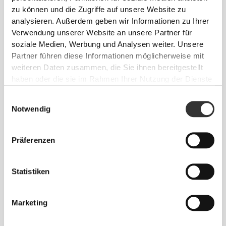
zu können und die Zugriffe auf unsere Website zu
Größe nicht sicher?
analysieren. Außerdem geben wir Informationen zu Ihrer
Wenn du unentschlossen bist, wähle eine
Verwendung unserer Website an unsere Partner für
Größe größer für eine lockere Passform oder
soziale Medien, Werbung und Analysen weiter. Unsere
eine Größe kleiner für eine engere Passform.
Partner führen diese Informationen möglicherweise mit
Unsere Produkte werden so gefertigt, dass sie
weiteren Daten zusammen, die Sie ihnen bereitgestellt
der tatsächlichen Größe entsprechen.
haben oder die sie im Rahmen Ihrer Nutzung der Dienste
gesammelt haben.
Einwilligungsauswahl
Notwendig
Präferenzen
Statistiken
Marketing