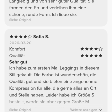
Langlebig und von sehr guter Qualität. Sie
formen den Po und verleihen ihm eine
schöne, runde Form. Ich liebe sie.
Siehe Original
Sofia S.
2026-03-20
Komfort
Qualität
Sehr gut
Ich habe zum ersten Mal Leggings in diesem
Stil gekauft. Die Farbe ist wunderschön, die
Qualität gut und sie bieten eine angenehme
Kompression für alle, die gerne alles an Ort
und Stelle haben. Leider habe ich Größe S
bestellt, werde sie aber gegen Größe M
umtauschen (ich wiege 53 kg, bin 1,64 m groß,
Siehe Original
Weitere anzeigen