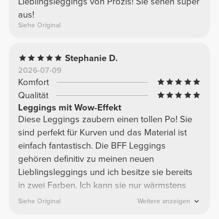
Lieblingsleggings von Prozis! Sie sehen super
aus!
Siehe Original
Stephanie D.
2026-07-09
Komfort
Qualität
Leggings mit Wow-Effekt
Diese Leggings zaubern einen tollen Po! Sie
sind perfekt für Kurven und das Material ist
einfach fantastisch. Die BFF Leggings
gehören definitiv zu meinen neuen
Lieblingsleggings und ich besitze sie bereits
in zwei Farben. Ich kann sie nur wärmstens
empfehlen!
Siehe Original
Weitere anzeigen