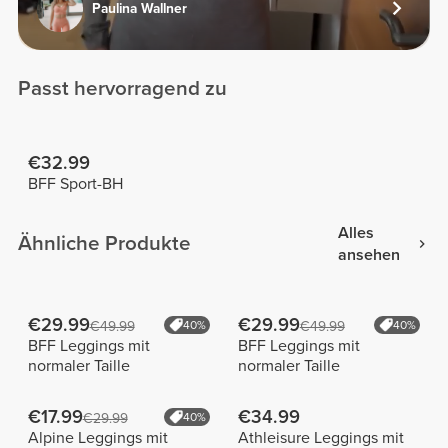
Paulina Wallner
Passt hervorragend zu
€32.99
BFF Sport-BH
Alles
Ähnliche Produkte
ansehen
€29.99
€29.99
€49.99
40%
€49.99
40%
BFF Leggings mit
BFF Leggings mit
normaler Taille
normaler Taille
€17.99
€34.99
€29.99
40%
Alpine Leggings mit
Athleisure Leggings mit