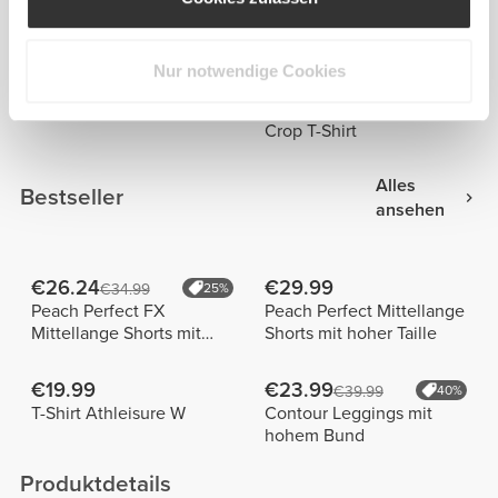
Motomami Langarm-Crop
Alpine Crop T-Shirt
Top
Nur notwendige Cookies
€14.00
€12.25
€27.99
50%
€24.49
50%
Rush Hour Crop T-Shirt
Houndstooth Harmony
Crop T-Shirt
Alles
Bestseller
ansehen
€26.24
€29.99
€34.99
25%
Peach Perfect FX
Peach Perfect Mittellange
Mittellange Shorts mit
Shorts mit hoher Taille
normaler Taille
€19.99
€23.99
€39.99
40%
T-Shirt Athleisure W
Contour Leggings mit
hohem Bund
Produktdetails