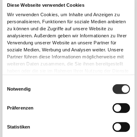
Herangehensweise hinterlässt einen wichtigen
Diese Webseite verwendet Cookies
Eindruck auf unsere Kleidung: auf die nahtlose
Wir verwenden Cookies, um Inhalte und Anzeigen zu
Freiheit! Ohne eingenähtes Etikett wird das Tragen
personalisieren, Funktionen für soziale Medien anbieten
von Kleidung noch bequemer, da es zu keinen
zu können und die Zugriffe auf unsere Website zu
Hautreizungen kommt.
analysieren. Außerdem geben wir Informationen zu Ihrer
Verwendung unserer Website an unsere Partner für
soziale Medien, Werbung und Analysen weiter. Unsere
TIPP ZUR PASSFORM
Partner führen diese Informationen möglicherweise mit
weiteren Daten zusammen, die Sie ihnen bereitgestellt
haben oder die sie im Rahmen Ihrer Nutzung der Dienste
gesammelt haben.
Dieser Artikel
Einwilligungsauswahl
Notwendig
Eng
Präferenzen
Statistiken