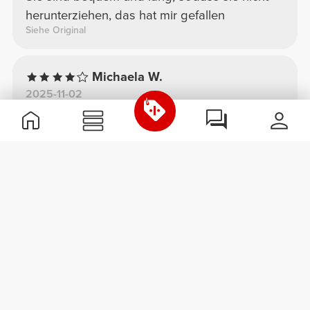
herunterziehen, das hat mir gefallen
Siehe Original
Michaela W.
2025-11-02
Komfort
Qualität
Passt perfekt
Die Qualität ist sehr gut bin sehr zufrieden
Tatiana C.
2026-03-01
Komfort
Qualität
Gamaschen
Fantastisch! Super bequem