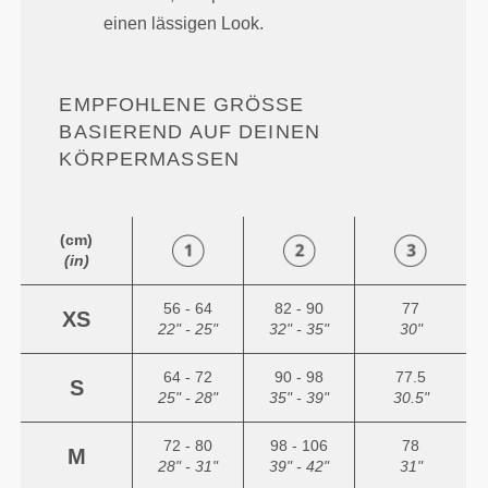
einen lässigen Look.
EMPFOHLENE GRÖSSE B
ASIEREND AUF DEINEN K
ÖRPERMASSEN
(cm)
(in)
56 - 64
82 - 90
77
XS
22" - 25"
32" - 35"
30"
64 - 72
90 - 98
77.5
S
25" - 28"
35" - 39"
30.5"
72 - 80
98 - 106
78
M
28" - 31"
39" - 42"
31"