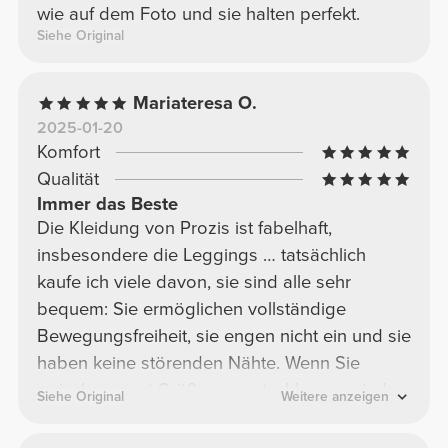
wie auf dem Foto und sie halten perfekt.
Siehe Original
Mariateresa O.
2025-01-20
Komfort
Qualität
Immer das Beste
Die Kleidung von Prozis ist fabelhaft,
insbesondere die Leggings … tatsächlich
kaufe ich viele davon, sie sind alle sehr
bequem: Sie ermöglichen vollständige
Bewegungsfreiheit, sie engen nicht ein und sie
haben keine störenden Nähte. Wenn Sie
zwischen zwei Größen unentschlossen sind,
Siehe Original
Weitere anzeigen
empfehle ich Ihnen, die kleinere zu nehmen,
denn auch wenn sie beim Tragen eng