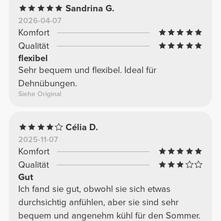
Sandrina G.
erscheinen, spüren Sie sie nach zwei Minuten
2026-04-07
nicht mehr!
Komfort
Qualität
flexibel
Sehr bequem und flexibel. Ideal für
Dehnübungen.
Siehe Original
Célia D.
2025-11-07
Komfort
Qualität
Gut
Ich fand sie gut, obwohl sie sich etwas
durchsichtig anfühlen, aber sie sind sehr
bequem und angenehm kühl für den Sommer.