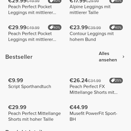
€29.99
€17.99
€49.99
40%
€29.99
40%
Peach Perfect Pocket
Alpine Leggings mit
Leggings mit mittlerer
mittlerer Taille
Taille
€29.99
€23.99
€49.99
40%
€39.99
40%
Peach Perfect Pocket
Contour Leggings mit
Leggings mit mittlerer
hohem Bund
Taille
Alles
Bestseller
ansehen
€9.99
€26.24
€34.99
25%
Script Sporthandtuch
Peach Perfect FX
Mittellange Shorts mit
normaler Taille
€29.99
€44.99
Peach Perfect Mittellange
Musefit PowerFit Sport-
Shorts mit hoher Taille
BH