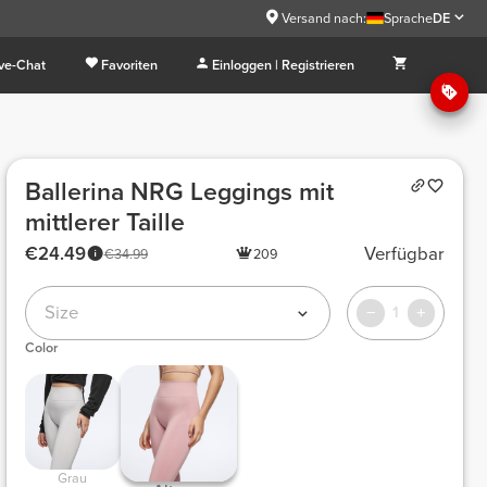
Versand nach:
Sprache
DE
ive-Chat
Favoriten
Einloggen | Registrieren
Ballerina NRG Leggings mit
mittlerer Taille
€24.49
Verfügbar
€34.99
209
Size
1
Color
Grau