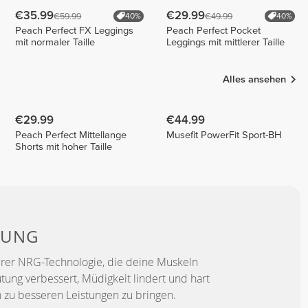
€35.99
€29.99
€59.99
€49.99
40%
40%
Peach Perfect FX Leggings
Peach Perfect Pocket
mit normaler Taille
Leggings mit mittlerer Taille
Alles ansehen
€29.99
€44.99
Peach Perfect Mittellange
Musefit PowerFit Sport-BH
Shorts mit hoher Taille
TUNG
erer NRG-Technologie, die deine Muskeln
utung verbessert, Müdigkeit lindert und hart
h zu besseren Leistungen zu bringen.