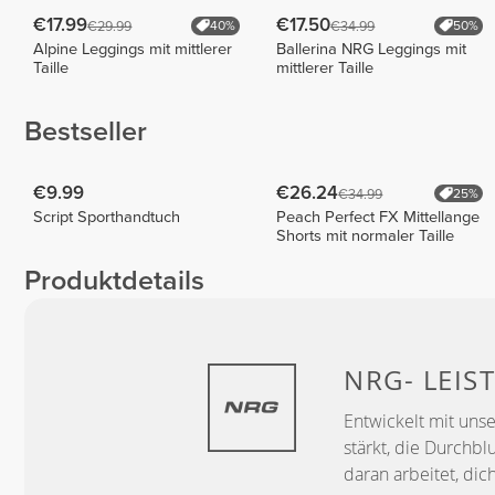
€17.99
€17.50
€29.99
€34.99
40%
50%
Alpine Leggings mit mittlerer
Ballerina NRG Leggings mit
Taille
mittlerer Taille
Bestseller
€9.99
€26.24
€34.99
25%
Script Sporthandtuch
Peach Perfect FX Mittellange
Shorts mit normaler Taille
Produktdetails
NRG-
LEIS
Entwickelt mit uns
stärkt, die Durchbl
daran arbeitet, dic