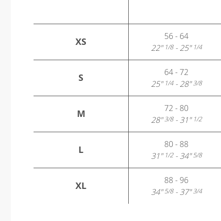
56 - 64
XS
22"
- 25"
1/8
1/4
64 - 72
S
25"
- 28"
1/4
3/8
72 - 80
M
28"
- 31"
3/8
1/2
80 - 88
L
31"
- 34"
1/2
5/8
88 - 96
XL
34"
- 37"
5/8
3/4