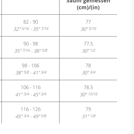
Saum gemessen
(cm)/(in)
82 - 90
77
32"
- 35"
30"
5/16
7/16
5/16
90 - 98
77.5
35"
- 38"
30"
7/16
5/8
1/2
98 - 106
78
38"
- 41"
30"
5/8
3/4
3/4
106 - 116
78.5
41"
- 45"
30"
3/4
3/4
15/16
116 - 126
79
45"
- 49"
31"
3/4
5/8
1/8