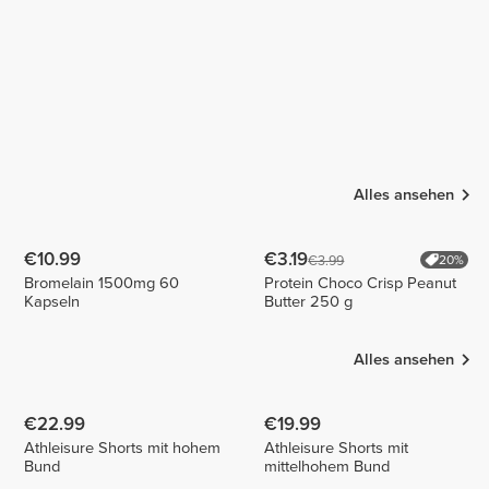
Alles ansehen
€10.99
€3.19
€3.99
20%
Bromelain 1500mg 60
Protein Choco Crisp Peanut
Kapseln
Butter 250 g
Alles ansehen
€22.99
€19.99
Athleisure Shorts mit hohem
Athleisure Shorts mit
Bund
mittelhohem Bund