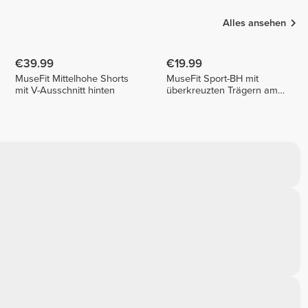
Alles ansehen
€39.99
€19.99
MuseFit Mittelhohe Shorts
MuseFit Sport-BH mit
mit V-Ausschnitt hinten
überkreuzten Trägern am
Rücken