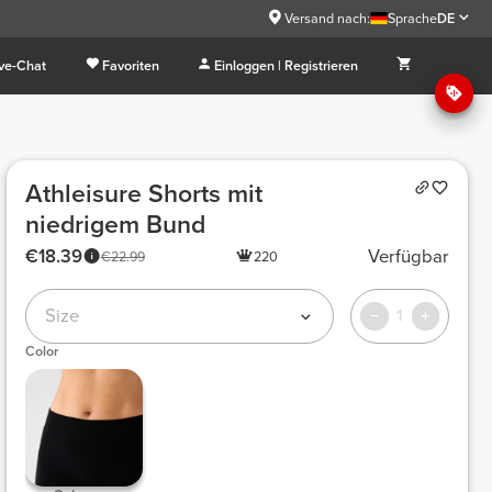
Versand nach:
Sprache
DE
ive-Chat
Favoriten
Einloggen | Registrieren
Athleisure Shorts mit
niedrigem Bund
€18.39
Verfügbar
€22.99
220
Size
1
Color