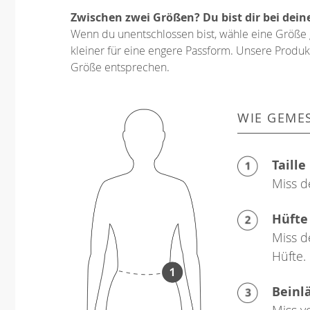
Zwischen zwei Größen? Du bist dir bei dein
Wenn du unentschlossen bist, wähle eine Größe 
kleiner für eine engere Passform. Unsere Produkt
Größe entsprechen.
WIE GEME
Taille
Miss d
Hüfte
Miss d
Hüfte.
Beinl
Miss v