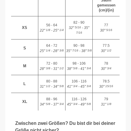
Saum
gemessen
(cm)/(in)
82 - 90
56 - 64
77
XS
32"
- 35"
5/16
22"
- 25"
30"
1/8
1/4
5/16
7/16
64 - 72
90 - 98
77.5
S
25"
- 28"
35"
- 38"
30"
1/4
3/8
7/16
5/8
1/2
72 - 80
98 - 106
78
M
28"
- 31"
38"
- 41"
30"
3/8
1/2
5/8
3/4
3/4
80 - 88
106 - 116
78.5
L
31"
- 34"
41"
- 45"
30"
1/2
5/8
3/4
3/4
15/16
88 - 96
116 - 126
79
XL
34"
- 37"
45"
- 49"
31"
5/8
3/4
3/4
5/8
1/8
Zwischen zwei Größen? Du bist dir bei deiner
Größe nicht sicher?