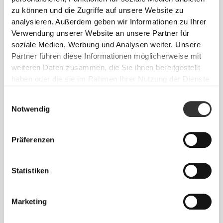
zu können und die Zugriffe auf unsere Website zu
analysieren. Außerdem geben wir Informationen zu Ihrer
Siehe Größentabelle in der Beschreibung.
Verwendung unserer Website an unsere Partner für
soziale Medien, Werbung und Analysen weiter. Unsere
Partner führen diese Informationen möglicherweise mit
Zusammensetzung
weiteren Daten zusammen, die Sie ihnen bereitgestellt
96% Polyamid
haben oder die sie im Rahmen Ihrer Nutzung der Dienste
4% Elastan
gesammelt haben.
Made in Portugal
Einwilligungsauswahl
Notwendig
Präferenzen
Größen-Guide
Statistiken
Marketing
Dieser Artikel