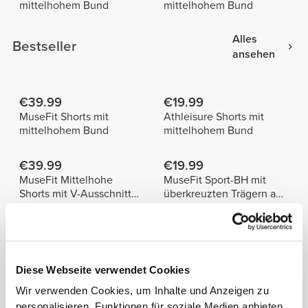
mittelhohem Bund
mittelhohem Bund
Alles
Bestseller
ansehen
€39.99
€19.99
MuseFit Shorts mit
Athleisure Shorts mit
mittelhohem Bund
mittelhohem Bund
€39.99
€19.99
MuseFit Mittelhohe
MuseFit Sport-BH mit
Shorts mit V-Ausschnitt
überkreuzten Trägern am
hinten
Rücken
Info und Pflegehinweise
Diese Webseite verwendet Cookies
Größe des Models: 1,78 m - 5'10" | Model trägt
Wir verwenden Cookies, um Inhalte und Anzeigen zu
Größe S
personalisieren, Funktionen für soziale Medien anbieten