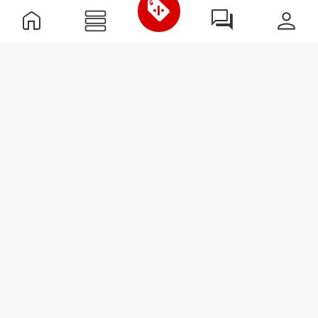
2
0
1
0
Komfort
5.0
Qualität
4.9
Kundenbewertungen
Madeleine P.
2026-01-28
Komfort
Qualität
Passt super
Die Hose passt super, die Größe stimmt. Der
Stoff ist sehr angenehm und sie sitzt beim
Sport gut.