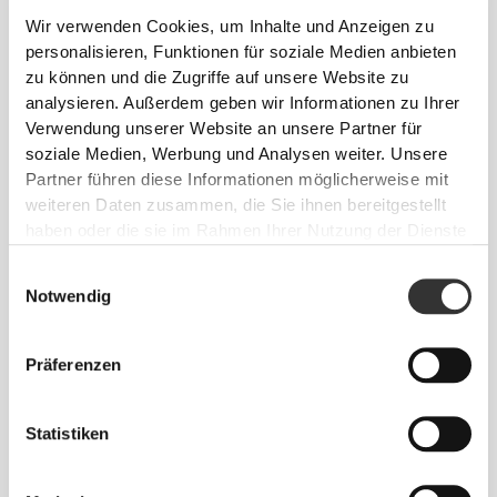
Wir verwenden Cookies, um Inhalte und Anzeigen zu
personalisieren, Funktionen für soziale Medien anbieten
Zwischen zwei Größen? Du bist dir bei deiner
zu können und die Zugriffe auf unsere Website zu
Größe nicht sicher?
analysieren. Außerdem geben wir Informationen zu Ihrer
Wenn du unentschlossen bist, wähle eine
Verwendung unserer Website an unsere Partner für
Größe größer für eine lockere Passform oder
soziale Medien, Werbung und Analysen weiter. Unsere
eine Größe kleiner für eine engere Passform.
Partner führen diese Informationen möglicherweise mit
Unsere Produkte werden so gefertigt, dass sie
weiteren Daten zusammen, die Sie ihnen bereitgestellt
der tatsächlichen Größe entsprechen.
haben oder die sie im Rahmen Ihrer Nutzung der Dienste
gesammelt haben.
Einwilligungsauswahl
Notwendig
Präferenzen
Statistiken