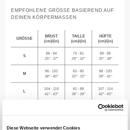
EMPFOHLENE GRÖSSE BASIEREND AUF D
EINEN KÖRPERMASSEN
BRUST
TAILLE
HÜFTE
GRÖSSE
(cm)/(in)
(cm)/(in)
(cm)/(in)
88 - 94
74 - 81
89 - 96
S
35" - 37"
29" - 32"
35" - 38"
96 - 102
83 - 90
98 - 105
M
38" - 40"
33" - 35"
39" - 41"
104 - 110
92 - 99
107 - 114
L
41" - 43"
36" - 39"
42" - 45"
112 - 122
101 - 111
116 - 126
XL
44" - 48"
40" - 44"
46" - 49"
124 - 134
113 - 123
128 - 138
XXL
Diese Webseite verwendet Cookies
49" - 53"
44" - 48"
50" - 54"