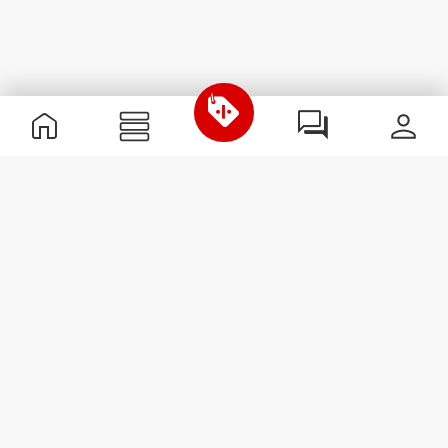
Nützliche Information
Schließe dich unserem Team an!
Werde Partner
AGB
Kundendienst
Newsletter abonnieren
Erhalte Neuigkeiten und
Angebote per E-Mail direkt in
dein Postfach.
Abonnieren
#ExceedYourself