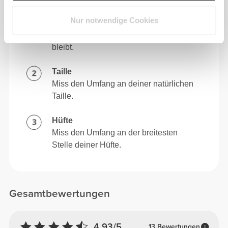
Brust, unter den Achseln und über die
Nur notwendige Cookies
Schulterblätter hinweg. Achte darauf,
dass das Maßband dabei waagerecht
bleibt.
Taille
Miss den Umfang an deiner natürlichen
Taille.
Hüfte
Miss den Umfang an der breitesten
Stelle deiner Hüfte.
Gesamtbewertungen
4.93/5
13 Bewertungen