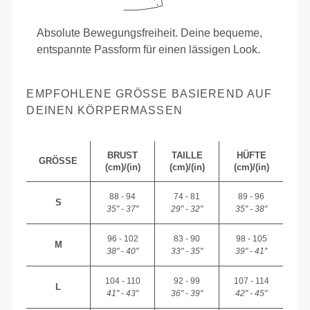
Absolute Bewegungsfreiheit. Deine bequeme,
entspannte Passform für einen lässigen Look.
EMPFOHLENE GRÖSSE BASIEREND AUF D
EINEN KÖRPERMASSEN
BRUST
TAILLE
HÜFTE
GRÖSSE
(cm)/(in)
(cm)/(in)
(cm)/(in)
88 - 94
74 - 81
89 - 96
S
35" - 37"
29" - 32"
35" - 38"
96 - 102
83 - 90
98 - 105
M
38" - 40"
33" - 35"
39" - 41"
104 - 110
92 - 99
107 - 114
L
41" - 43"
36" - 39"
42" - 45"