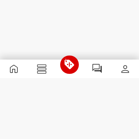
Nützliche Information
Schließe dich unserem Team an!
Werde Partner
AGB
Kundendienst
Newsletter abonnieren
Erhalte Neuigkeiten und