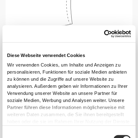
Absolute Bewegungsfreiheit. Deine bequeme,
entspannte Passform für einen lässigen Look.
Diese Webseite verwendet Cookies
EMPFOHLENE GRÖSSE BASIEREND AUF D
Wir verwenden Cookies, um Inhalte und Anzeigen zu
EINEN KÖRPERMASSEN
personalisieren, Funktionen für soziale Medien anbieten
zu können und die Zugriffe auf unsere Website zu
analysieren. Außerdem geben wir Informationen zu Ihrer
BRUSTUMFANG
TAILLE
HÜFTE
GRÖSSE
Verwendung unserer Website an unsere Partner für
(cm)/(in)
(cm)/(in)
(cm)/(in)
soziale Medien, Werbung und Analysen weiter. Unsere
Partner führen diese Informationen möglicherweise mit
82 - 90
74 - 82
56 - 64
XS
weiteren Daten zusammen, die Sie ihnen bereitgestellt
32"
- 35"
5/16
29"
- 32"
22"
- 25"
1/8
5/16
1/8
1/4
7/16
haben oder die sie im Rahmen Ihrer Nutzung der Dienste
gesammelt haben.
82 - 90
Einwilligungsauswahl
64 - 72
90 - 98