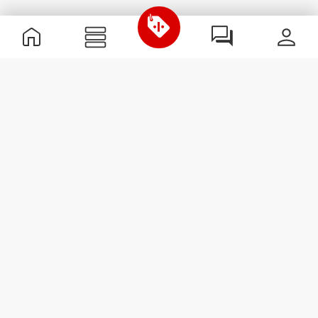
Nützliche Information
Schließe dich unserem Team an!
Werde Partner
AGB
Kundendienst
Newsletter abonnieren
Erhalte Neuigkeiten und
Angebote per E-Mail direkt in
dein Postfach.
Abonnieren
#ExceedYourself