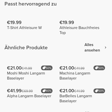
Passt hervorragend zu
€19.99
€19.99
T-Shirt Athleisure W
Athleisure Bauchfreies
Top
Alles
Ähnliche Produkte
ansehen
€21.00
€21.00
€41.99
50%
€41.99
50%
Moshi Moshi Langarm
Machina Langarm
Baselayer
Baselayer
€41.99
€21.00
€69.99
40%
€41.99
50%
Alpha Langarm Baselayer
BarBelles Langarm
Baselayer