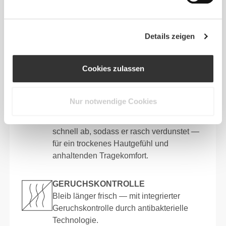
komfortableres
Tragegefühl. Das Ergebnis?
Ein Stoff, der
ganztägige Frische, Freiheit
und
Leistung
bietet.
Details zeigen
Cookies zulassen
PRODUKTMERKMALE
SCHNELLTROCKNEND
Nur notwendige Cookies
Fortschrittliches
Feuchtigkeitsmanagement leitet Schweiß
schnell ab, sodass er rasch verdunstet —
für ein trockenes Hautgefühl und
anhaltenden Tragekomfort.
GERUCHSKONTROLLE
Bleib länger frisch — mit integrierter
Geruchskontrolle durch antibakterielle
Technologie.