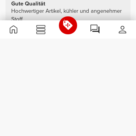
Gute Qualität
Hochwertiger Artikel, kühler und angenehmer
Stoff.
Siehe Original
Paula O.
2025-08-21
Komfort
Qualität
Ich liebe
Ich habe es in mehreren Farben, es ist kurz
und sehr bequem.
Siehe Original
Paula O.
2025-08-21
Komfort