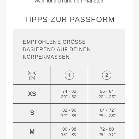
Wahl für dich und den Planeten.
TIPPS ZUR PASSFORM
EMPFOHLENE GRÖSSE B
ASIEREND AUF DEINEN K
ÖRPERMASSEN
(cm)
(in)
74 - 82
56 - 64
XS
29" - 32"
22" - 25"
82 - 90
64 - 72
S
32" - 35"
25" - 28"
90 - 98
72 - 80
M
35" - 39"
28" - 31"