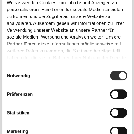
Wir verwenden Cookies, um Inhalte und Anzeigen zu
personalisieren, Funktionen für soziale Medien anbieten
zu können und die Zugriffe auf unsere Website zu
analysieren. Außerdem geben wir Informationen zu Ihrer
Verwendung unserer Website an unsere Partner für
soziale Medien, Werbung und Analysen weiter. Unsere
Partner führen diese Informationen möglicherweise mit
weiteren Daten zusammen, die Sie ihnen bereitgestellt
haben oder die sie im Rahmen Ihrer Nutzung der Dienste
gesammelt haben.
Einwilligungsauswahl
Notwendig
Präferenzen
COOLKNIT CONTROL
Unsere atmungsaktive Stricktechnologie
Statistiken
verfügt über
Mikroöffnungen
, die den
Luftstrom fördern
und
Wärme ableiten
—
Marketing
für ein
kühleres, trockeneres
und