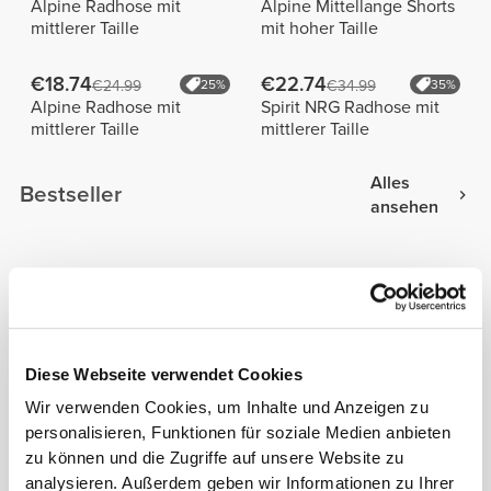
Alpine Radhose mit
Alpine Mittellange Shorts
mittlerer Taille
mit hoher Taille
€18.74
€22.74
€24.99
25%
€34.99
35%
Alpine Radhose mit
Spirit NRG Radhose mit
mittlerer Taille
mittlerer Taille
Alles
Bestseller
ansehen
€39.99
€19.99
MuseFit Shorts mit
Athleisure Shorts mit
mittelhohem Bund
mittelhohem Bund
Diese Webseite verwendet Cookies
€39.99
€44.99
MuseFit Mittelhohe
IronMode Shorts
Wir verwenden Cookies, um Inhalte und Anzeigen zu
Shorts mit V-Ausschnitt
personalisieren, Funktionen für soziale Medien anbieten
hinten
zu können und die Zugriffe auf unsere Website zu
Produktdetails
analysieren. Außerdem geben wir Informationen zu Ihrer