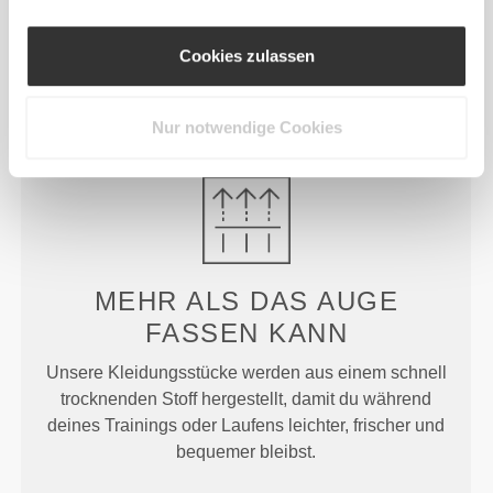
GENAU
PASSEND
Entworfen mit einem ausreichend hohen
Cookies zulassen
Taillenbund, um Unterstützung zu bieten und bei
intensiveren Übungen an Ort und Stelle zu bleiben,
ohne zu viel einzuengen oder zu bedecken.
Nur notwendige Cookies
MEHR ALS
DAS AUGE
FASSEN KANN
Unsere Kleidungsstücke werden aus einem schnell
trocknenden Stoff hergestellt, damit du während
deines Trainings oder Laufens leichter, frischer und
bequemer bleibst.