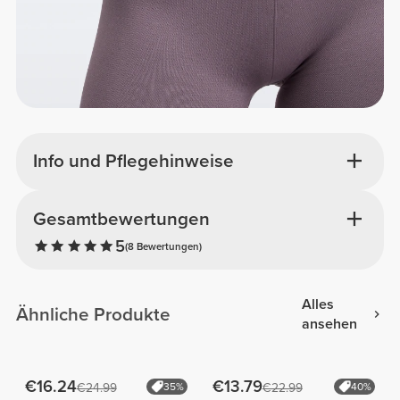
Info und Pflegehinweise
Gesamtbewertungen
5
(8 Bewertungen)
Alles
Ähnliche Produkte
ansehen
€16.24
€13.79
€24.99
35%
€22.99
40%