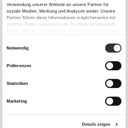
Verwendung unserer Website an unsere Partner für
soziale Medien, Werbung und Analysen weiter. Unsere
Partner führen diese Informationen möglicherweise mit
weiteren Daten zusammen, die Sie ihnen bereitgestellt
haben oder die sie im Rahmen Ihrer Nutzung der Dienste
gesammelt haben.
Einwilligungsauswahl
ENTWICKELT, UM
SICH ZU
Notwendig
DEHNEN
Präferenzen
Im Labor entwickelte 2-Wege-Stretch-Konstruktion,
die für plötzliche Geschwindigkeitsstöße und
Richtungswechsel ausgelegt ist.
Statistiken
Marketing
Details zeigen