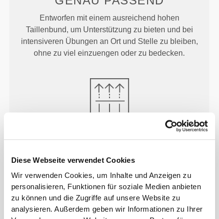
GENAU
PASSEND
Entworfen mit einem ausreichend hohen
Taillenbund, um Unterstützung zu bieten und bei
intensiveren Übungen an Ort und Stelle zu bleiben,
ohne zu viel einzuengen oder zu bedecken.
MEHR ALS
DAS AUGE
FASSEN KANN
Diese Webseite verwendet Cookies
Unsere Kleidungsstücke werden aus einem schnell
Wir verwenden Cookies, um Inhalte und Anzeigen zu
trocknenden Stoff hergestellt, damit du während
personalisieren, Funktionen für soziale Medien anbieten
deines Trainings oder Laufens leichter, frischer und
zu können und die Zugriffe auf unsere Website zu
bequemer bleibst.
analysieren. Außerdem geben wir Informationen zu Ihrer