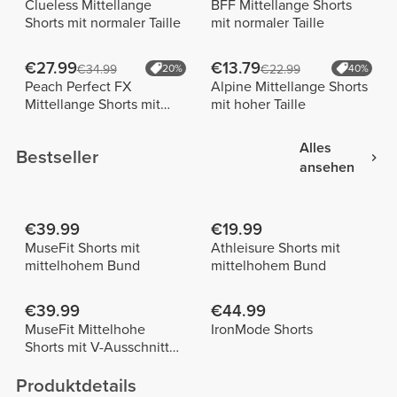
Clueless Mittellange
BFF Mittellange Shorts
Shorts mit normaler Taille
mit normaler Taille
€27.99
€13.79
€34.99
20%
€22.99
40%
Peach Perfect FX
Alpine Mittellange Shorts
Mittellange Shorts mit
mit hoher Taille
normaler Taille
Alles
Bestseller
ansehen
€39.99
€19.99
MuseFit Shorts mit
Athleisure Shorts mit
mittelhohem Bund
mittelhohem Bund
€39.99
€44.99
MuseFit Mittelhohe
IronMode Shorts
Shorts mit V-Ausschnitt
hinten
Produktdetails