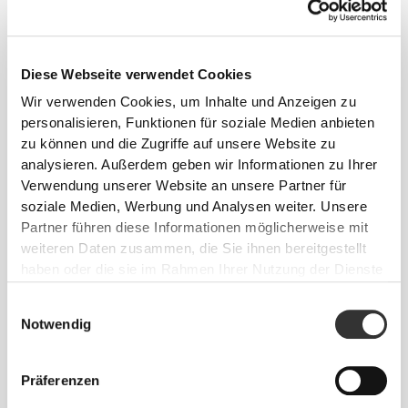
Diese Webseite verwendet Cookies
Wir verwenden Cookies, um Inhalte und Anzeigen zu
MIT NRG
VERBESSERT
personalisieren, Funktionen für soziale Medien anbieten
zu können und die Zugriffe auf unsere Website zu
Das gleiche Design, an das du gewöhnt bist, aber
analysieren. Außerdem geben wir Informationen zu Ihrer
verbessert mit unserer NRG-Technologie, die deine
Verwendung unserer Website an unsere Partner für
Muskeln stärkt, die Durchblutung verbessert,
soziale Medien, Werbung und Analysen weiter. Unsere
Müdigkeit lindert und hart daran arbeitet, dich zu
Partner führen diese Informationen möglicherweise mit
besseren Leistungen zu bringen.
weiteren Daten zusammen, die Sie ihnen bereitgestellt
haben oder die sie im Rahmen Ihrer Nutzung der Dienste
gesammelt haben.
Einwilligungsauswahl
Notwendig
Präferenzen
ENTWICKELT, UM
SICH ZU