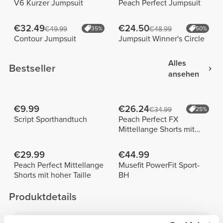
V6 Kurzer Jumpsuit
Peach Perfect Jumpsuit
€32.49
€24.50
€49.99
35%
€48.99
50%
Contour Jumpsuit
Jumpsuit Winner's Circle
Alles
Bestseller
ansehen
€9.99
€26.24
€34.99
25%
Script Sporthandtuch
Peach Perfect FX
Mittellange Shorts mit
normaler Taille
€29.99
€44.99
Peach Perfect Mittellange
Musefit PowerFit Sport-
Shorts mit hoher Taille
BH
Produktdetails