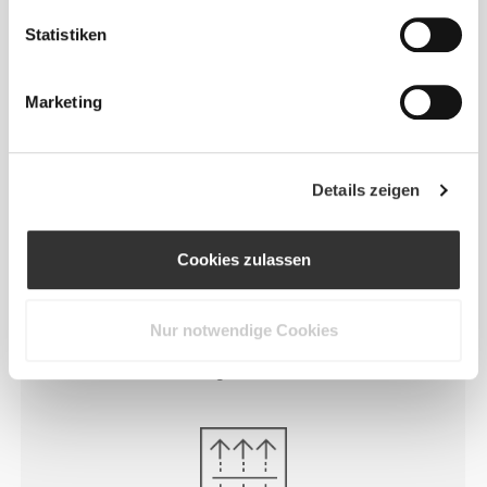
DEHNEN
Statistiken
Im Labor entwickelte 2-Wege-Stretch-Konstruktion,
die für plötzliche Geschwindigkeitsstöße und
Richtungswechsel ausgelegt ist.
Marketing
Details zeigen
Cookies zulassen
SICHERER HALT
Weiche Träger, die sich nicht in die Haut
Nur notwendige Cookies
einschneiden, um einen besseren und sichereren
Sitz zu gewährleisten.