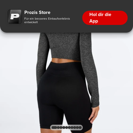
Prozis Store
Hol dir die
Für ein besseres Einkaufserlebnis
App
entwickelt