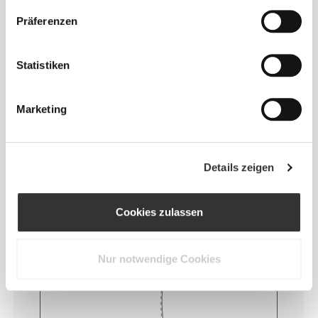
Eindruck auf unsere Kleidung: auf die nahtlose
Präferenzen
Freiheit! Ohne eingenähtes Etikett wird das Tragen
von Kleidung noch bequemer, da es zu keinen
Hautreizungen kommt.
Statistiken
TIPP ZUR PASSFORM
Marketing
Details zeigen
Dieser Artikel
Eng
Cookies zulassen
Nur notwendige Cookies