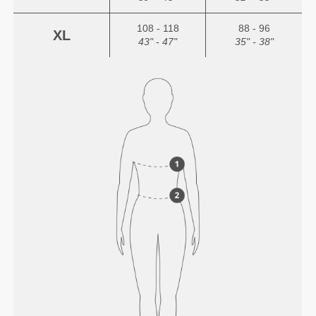
108 - 118
88 - 96
XL
43" - 47"
35" - 38"