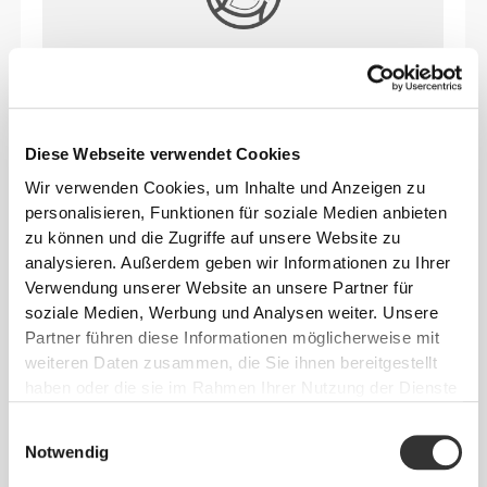
OHNE ÖFFNUNGEN FÜR GEPOLSTERTE
BH-EINLAGEN
Diese Webseite verwendet Cookies
Wir verwenden Cookies, um Inhalte und Anzeigen zu
UNSER ETIKETT IST DEIN
personalisieren, Funktionen für soziale Medien anbieten
KOMFORT.
zu können und die Zugriffe auf unsere Website zu
analysieren. Außerdem geben wir Informationen zu Ihrer
Verwendung unserer Website an unsere Partner für
soziale Medien, Werbung und Analysen weiter. Unsere
Partner führen diese Informationen möglicherweise mit
weiteren Daten zusammen, die Sie ihnen bereitgestellt
haben oder die sie im Rahmen Ihrer Nutzung der Dienste
Ohne eingenähtes Etikett
gesammelt haben.
Einwilligungsauswahl
Unsere Kleidung steht für Komfort. Unsere
Notwendig
Herangehensweise hinterlässt einen wichtigen