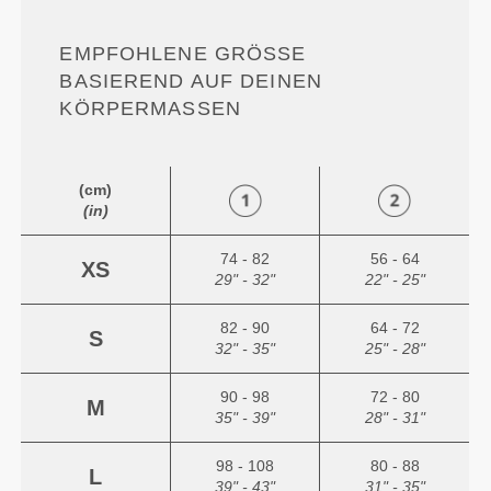
EMPFOHLENE GRÖSSE B
ASIEREND AUF DEINEN K
ÖRPERMASSEN
(cm)
(in)
74 - 82
56 - 64
XS
29" - 32"
22" - 25"
82 - 90
64 - 72
S
32" - 35"
25" - 28"
90 - 98
72 - 80
M
35" - 39"
28" - 31"
98 - 108
80 - 88
L
39" - 43"
31" - 35"