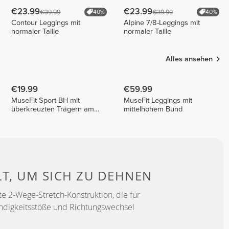
€23.99
€23.99
€39.99
€39.99
40%
40%
Contour Leggings mit
Alpine 7/8-Leggings mit
normaler Taille
normaler Taille
Alles ansehen
€19.99
€59.99
MuseFit Sport-BH mit
MuseFit Leggings mit
überkreuzten Trägern am
mittelhohem Bund
Rücken
LT, UM
SICH ZU DEHNEN
e 2-Wege-Stretch-Konstruktion, die für
ndigkeitsstöße und Richtungswechsel