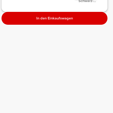
Schwarz-
Melange
meliert
Melange
Melange
In den Einkaufswagen