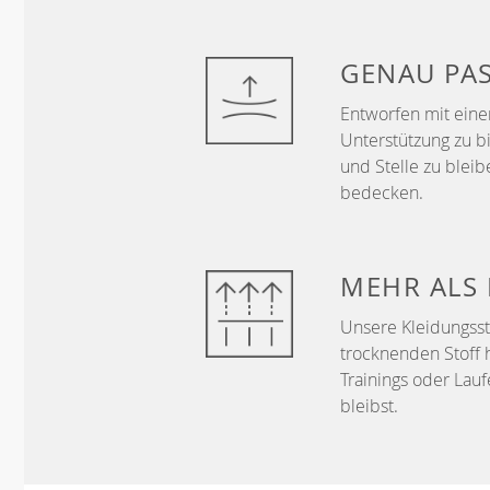
GENAU
PA
Entworfen mit ein
Unterstützung zu b
und Stelle zu bleib
bedecken.
MEHR ALS
Unsere Kleidungss
trocknenden Stoff 
Trainings oder Lau
bleibst.