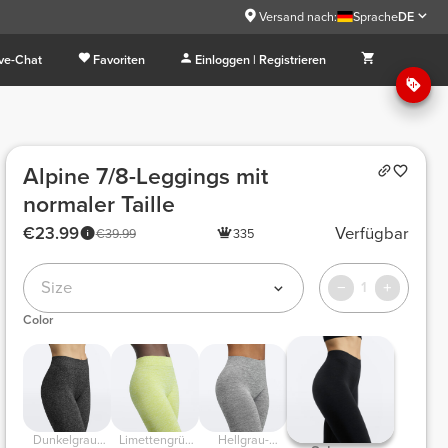
Versand nach:
Sprache
DE
ive-Chat
Favoriten
Einloggen | Registrieren
Alpine 7/8-Leggings mit
normaler Taille
€23.99
Verfügbar
€39.99
335
Size
1
Color
Dunkelgrau-
Limettengrün
Hellgrau-