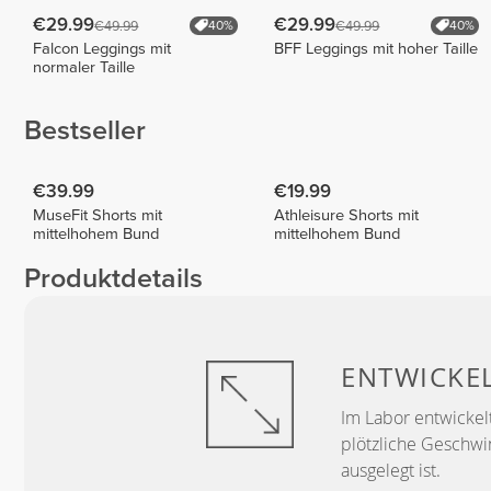
€29.99
€29.99
€49.99
€49.99
40%
40%
Falcon Leggings mit
BFF Leggings mit hoher Taille
normaler Taille
Bestseller
€39.99
€19.99
MuseFit Shorts mit
Athleisure Shorts mit
mittelhohem Bund
mittelhohem Bund
Produktdetails
ENTWICKE
Im Labor entwickelt
plötzliche Geschwi
ausgelegt ist.