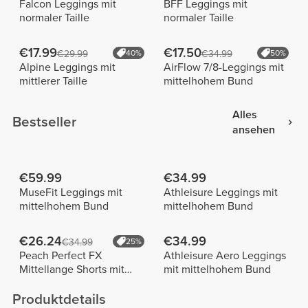
Falcon Leggings mit
BFF Leggings mit
normaler Taille
normaler Taille
€17.99
€17.50
€29.99
40%
€34.99
50%
Alpine Leggings mit
AirFlow 7/8-Leggings mit
mittlerer Taille
mittelhohem Bund
Alles
Bestseller
ansehen
€59.99
€34.99
MuseFit Leggings mit
Athleisure Leggings mit
mittelhohem Bund
mittelhohem Bund
€26.24
€34.99
€34.99
25%
Peach Perfect FX
Athleisure Aero Leggings
Mittellange Shorts mit
mit mittelhohem Bund
normaler Taille
Produktdetails