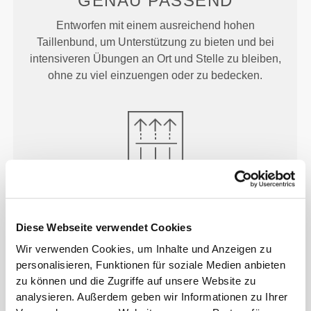
GENAU
PASSEND
Entworfen mit einem ausreichend hohen
Taillenbund, um Unterstützung zu bieten und bei
intensiveren Übungen an Ort und Stelle zu bleiben,
ohne zu viel einzuengen oder zu bedecken.
MEHR ALS
DAS AUGE
FASSEN KANN
Diese Webseite verwendet Cookies
Unsere Kleidungsstücke werden aus einem schnell
Wir verwenden Cookies, um Inhalte und Anzeigen zu
trocknenden Stoff hergestellt, damit du während
personalisieren, Funktionen für soziale Medien anbieten
deines Trainings oder Laufens leichter, frischer und
zu können und die Zugriffe auf unsere Website zu
bequemer bleibst.
analysieren. Außerdem geben wir Informationen zu Ihrer