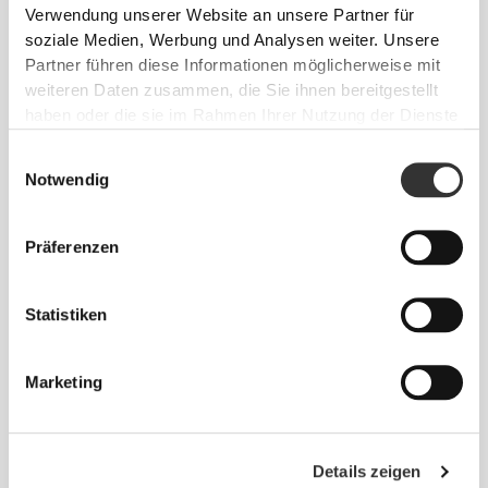
Locker
Verwendung unserer Website an unsere Partner für
soziale Medien, Werbung und Analysen weiter. Unsere
Partner führen diese Informationen möglicherweise mit
weiteren Daten zusammen, die Sie ihnen bereitgestellt
haben oder die sie im Rahmen Ihrer Nutzung der Dienste
gesammelt haben.
Einwilligungsauswahl
Notwendig
Präferenzen
Totale Bewegungsfreiheit. Deine
einfache, entspannte Passform für
Statistiken
einen lässigen Look.
Marketing
EMPFOHLENE GRÖSSE B
ASIEREND AUF DEINEN K
Details zeigen
ÖRPERMASSEN