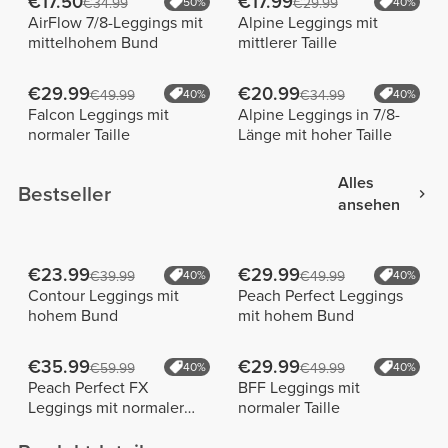
€17.50
€17.99
€34.99
50%
€29.99
40%
AirFlow 7/8-Leggings mit
Alpine Leggings mit
mittelhohem Bund
mittlerer Taille
€29.99
€20.99
€49.99
40%
€34.99
40%
Falcon Leggings mit
Alpine Leggings in 7/8-
normaler Taille
Länge mit hoher Taille
Alles
Bestseller
ansehen
€23.99
€29.99
€39.99
40%
€49.99
40%
Contour Leggings mit
Peach Perfect Leggings
hohem Bund
mit hohem Bund
€35.99
€29.99
€59.99
40%
€49.99
40%
Peach Perfect FX
BFF Leggings mit
Leggings mit normaler
normaler Taille
Taille