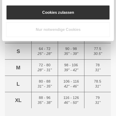
Cookies zulassen
(cm)
(in)
Nur notwendige Cookies
56 - 64
82 - 90
77
XS
22" - 25"
32" - 35"
30"
64 - 72
90 - 98
77.5
S
25" - 28"
35" - 39"
30.5"
72 - 80
98 - 106
78
M
28" - 31"
39" - 42"
31"
80 - 88
106 - 116
78.5
L
31" - 35"
42" - 46"
31"
88 - 96
116 - 126
79
XL
35" - 38"
46" - 50"
31"