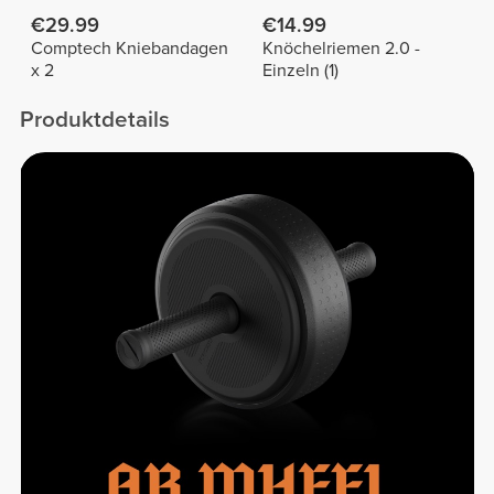
€29.99
€14.99
Comptech Kniebandagen
Knöchelriemen 2.0 -
x 2
Einzeln (1)
Produktdetails