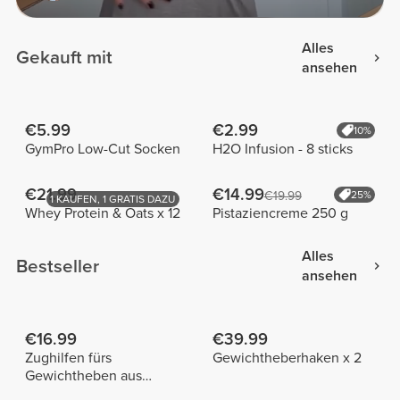
Alles
Gekauft mit
ansehen
€5.99
€2.99
10%
GymPro Low-Cut Socken
H2O Infusion - 8 sticks
€21.99
€14.99
€19.99
25%
1 KAUFEN, 1 GRATIS DAZU
Whey Protein & Oats x 12
Pistaziencreme 250 g
Alles
Bestseller
ansehen
€16.99
€39.99
Zughilfen fürs
Gewichtheberhaken x 2
Gewichtheben aus
Baumwolle x 2