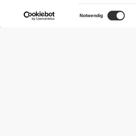
Einwilligungsauswahl
Notwendig
Nützliche Information
Schließe dich unserem Team an!
Werde Partner
AGB
Kundendienst
Versandmöglichkeiten