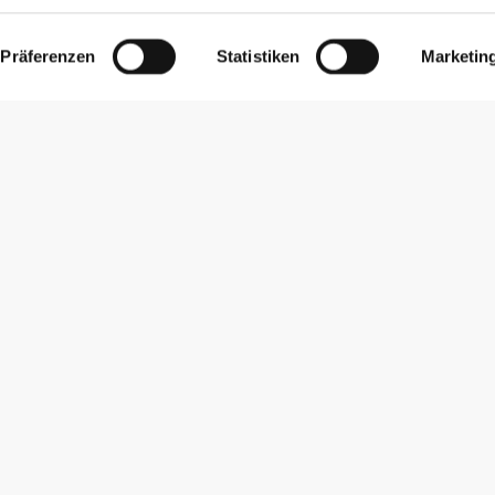
Präferenzen
Statistiken
Marketin
Newsletter abonnieren
Erhalte Neuigkeiten und Angebote per E-Mail direkt in dein
Postfach.
Abonnieren