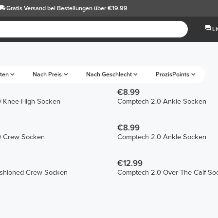
Gratis Versand
bei Bestellungen über €19.99
L
ten
Nach Preis
Nach Geschlecht
ProzisPoints
€8.99
 Knee-High Socken
Comptech 2.0 Ankle Socken
€8.99
0 Crew Socken
Comptech 2.0 Ankle Socken
€12.99
shioned Crew Socken
Comptech 2.0 Over The Calf So