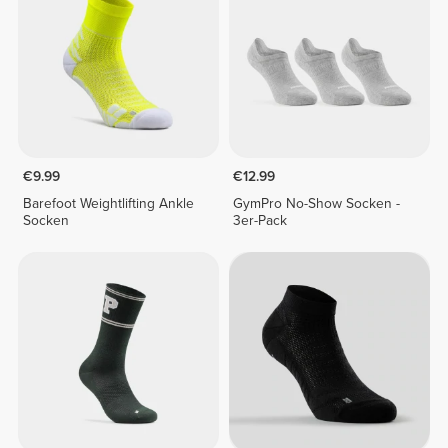
€9.99
€12.99
Barefoot Weightlifting Ankle
GymPro No-Show Socken -
Socken
3er-Pack