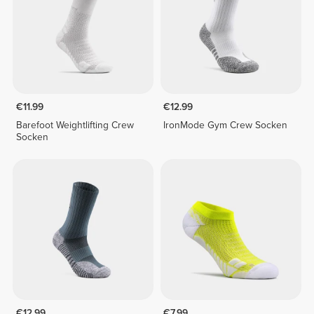
€11.99
€12.99
Barefoot Weightlifting Crew
IronMode Gym Crew Socken
Socken
€12.99
€7.99