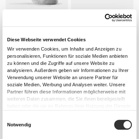
€5.99
€18.99
GymPro Low-Cut Socken
GymPro Crew Socken - 3er-
Pack
Diese Webseite verwendet Cookies
Wir verwenden Cookies, um Inhalte und Anzeigen zu
personalisieren, Funktionen für soziale Medien anbieten
zu können und die Zugriffe auf unsere Website zu
analysieren. Außerdem geben wir Informationen zu Ihrer
Verwendung unserer Website an unsere Partner für
soziale Medien, Werbung und Analysen weiter. Unsere
Partner führen diese Informationen möglicherweise mit
weiteren Daten zusammen, die Sie ihnen bereitgestellt
haben oder die sie im Rahmen Ihrer Nutzung der Dienste
€7.99
€7.99
gesammelt haben.
Einwilligungsauswahl
GymPro Crew Socken
GymPro Crew Socken
Notwendig
NEU