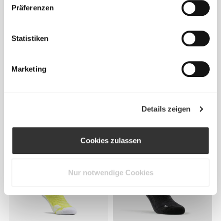
Präferenzen
Statistiken
Marketing
€12.99
€11.99
EY Running Crew Socken
Barefoot Weightlifting Crew
Details zeigen
Socken
Cookies zulassen
Nur notwendige Cookies