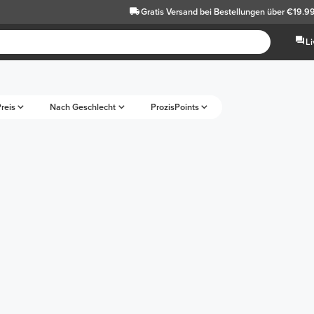
Gratis Versand
bei Bestellungen über €19.9
L
reis
Nach Geschlecht
ProzisPoints