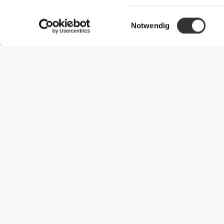
Einwilligungsauswahl
Notwendig
Nützliche Information
Schließe dich unserem Team an!
Werde Partner
AGB
Kundendienst
Versandmöglichkeiten