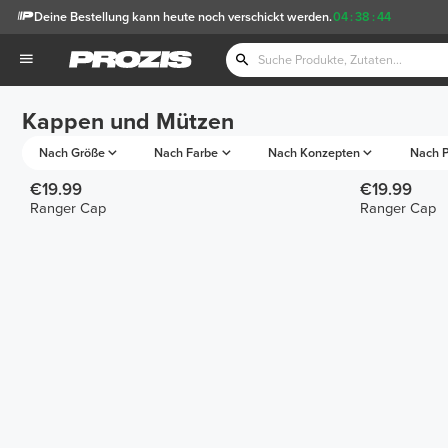
Deine Bestellung kann heute noch verschickt werden.
04
:
38
:
44
Kappen und Mützen
Nach Größe
Nach Farbe
Nach Konzepten
Nach P
€19.99
€19.99
Ranger Cap
Ranger Cap