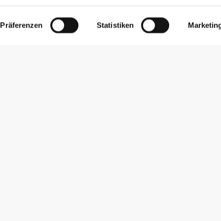
Präferenzen
Statistiken
Marketin
Newsletter abonnieren
Erhalte Neuigkeiten und Angebote per E-Mail direkt in dein
Postfach.
Abonnieren