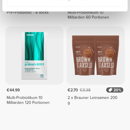
€9.99
€24.99
Pre+Postbiotic - 8 sticks
Multi-Probiotikum 10
Milliarden 60 Portionen
€44.99
€2.70
€3.38
20%
Multi-Probiotikum 10
2 x Brauner Leinsamen 200
Milliarden 120 Portionen
g