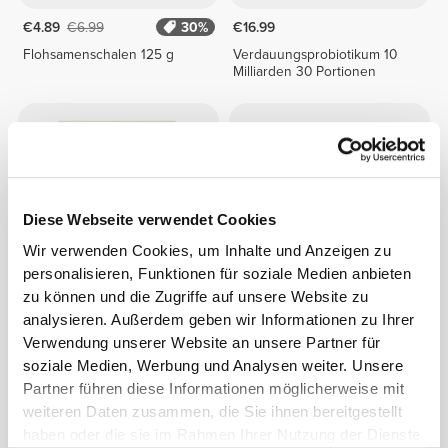
€4.89
€6.99
30%
€16.99
Flohsamenschalen 125 g
Verdauungsprobiotikum 10
Milliarden 30 Portionen
Diese Webseite verwendet Cookies
Wir verwenden Cookies, um Inhalte und Anzeigen zu
personalisieren, Funktionen für soziale Medien anbieten
zu können und die Zugriffe auf unsere Website zu
analysieren. Außerdem geben wir Informationen zu Ihrer
€9.99
€13.99
Verwendung unserer Website an unsere Partner für
Ballaststoff-Mix 450g
Glucomannan - Konjac
soziale Medien, Werbung und Analysen weiter. Unsere
Mannan 150 g
Partner führen diese Informationen möglicherweise mit
weiteren Daten zusammen, die Sie ihnen bereitgestellt
haben oder die sie im Rahmen Ihrer Nutzung der Dienste