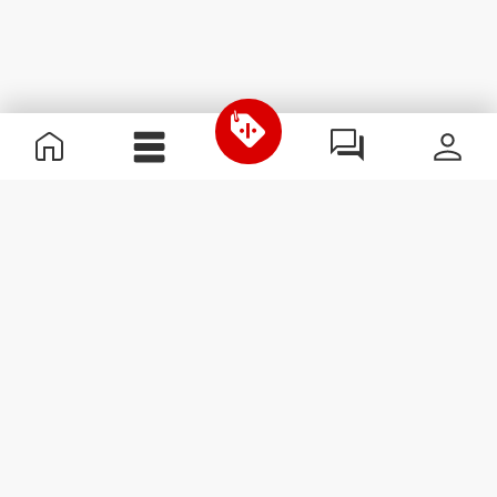
Nützliche Information
Schließe dich unserem Team an!
Werde Partner
AGB
Kundendienst
Newsletter abonnieren
Erhalte Neuigkeiten und
Angebote per E-Mail direkt in
dein Postfach.
Abonnieren