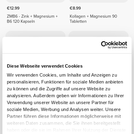
€12.99
€8.99
ZMB6 - Zink + Magnesium +
Kollagen + Magnesium 90
B6 120 Kapseln
Tabletten
Diese Webseite verwendet Cookies
Wir verwenden Cookies, um Inhalte und Anzeigen zu
personalisieren, Funktionen für soziale Medien anbieten
zu können und die Zugriffe auf unsere Website zu
analysieren. Außerdem geben wir Informationen zu Ihrer
€14.99
€11.99
Verwendung unserer Website an unsere Partner für
ZMB mit Albion®
Calcium, Zink & Magnesium
Magnesiumbisglycinat 60
90 Tabletten
soziale Medien, Werbung und Analysen weiter. Unsere
vegetarische Kapseln
Partner führen diese Informationen möglicherweise mit
weiteren Daten zusammen, die Sie ihnen bereitgestellt
haben oder die sie im Rahmen Ihrer Nutzung der Dienste