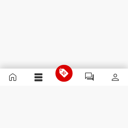
Nützliche Information
Schließe dich unserem Team an!
Werde Partner
AGB
Kundendienst