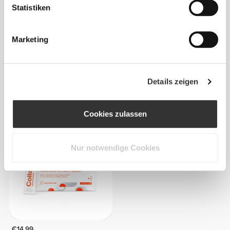
Statistiken
Marketing
Details zeigen
€52.99
€24.99
Kollagen + Whey 900 g
Collagen Creamer 300g
Cookies zulassen
NEU
Nur notwendige Cookies
€14.99