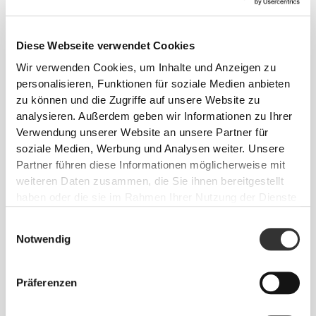
€14.99
€34.99
Peptan® Hydrolyzed Marine
Ageless + Complex 420g
Diese Webseite verwendet Cookies
Collagen Peptides 200g
Wir verwenden Cookies, um Inhalte und Anzeigen zu
personalisieren, Funktionen für soziale Medien anbieten
zu können und die Zugriffe auf unsere Website zu
analysieren. Außerdem geben wir Informationen zu Ihrer
Verwendung unserer Website an unsere Partner für
soziale Medien, Werbung und Analysen weiter. Unsere
Partner führen diese Informationen möglicherweise mit
weiteren Daten zusammen, die Sie ihnen bereitgestellt
haben oder die sie im Rahmen Ihrer Nutzung der Dienste
gesammelt haben.
Einwilligungsauswahl
€19.99
€47.99
Notwendig
Hair Pro Complex 360 g
PeptiPlus™ - Hydrolysiertes
Kollagenprotein 900 g
Präferenzen