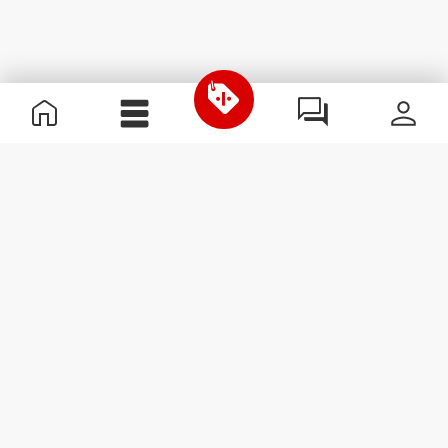
Nützliche Information
Schließe dich unserem Team an!
Werde Partner
AGB
Kundendienst
Newsletter abonnieren
Erhalte Neuigkeiten und
Angebote per E-Mail direkt in
dein Postfach.
Abonnieren
#ExceedYourself