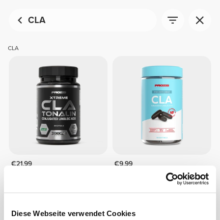
CLA
CLA
€21.99
€9.99
Xtreme CLA Tonalin 90
CLA 90 softgels
softgels
Diese Webseite verwendet Cookies