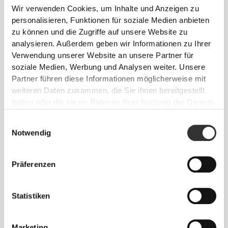
Wir verwenden Cookies, um Inhalte und Anzeigen zu
personalisieren, Funktionen für soziale Medien anbieten
zu können und die Zugriffe auf unsere Website zu
analysieren. Außerdem geben wir Informationen zu Ihrer
Verwendung unserer Website an unsere Partner für
soziale Medien, Werbung und Analysen weiter. Unsere
Partner führen diese Informationen möglicherweise mit
weiteren Daten zusammen, die Sie ihnen bereitgestellt
€36.99
€16.99
haben oder die sie im Rahmen Ihrer Nutzung der Dienste
Xtreme CLA Tonalin 180
CLA 180 softgels
gesammelt haben.
softgels
Einwilligungsauswahl
Notwendig
Präferenzen
Statistiken
Marketing