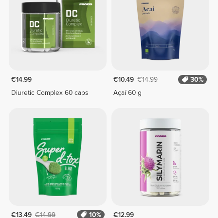
€14.99
€10.49
€14.99
30%
Diuretic Complex 60 caps
Açaí 60 g
€13.49
€14.99
10%
€12.99