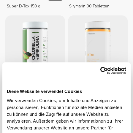
Super D-Tox 150 g
Silymarin 90 Tabletten
€11.99
€14.99
Chlorella+Spirulina 90 veg
D-TOX 60 caps
Diese Webseite verwendet Cookies
caps
Wir verwenden Cookies, um Inhalte und Anzeigen zu
personalisieren, Funktionen für soziale Medien anbieten
zu können und die Zugriffe auf unsere Website zu
analysieren. Außerdem geben wir Informationen zu Ihrer
Verwendung unserer Website an unsere Partner für